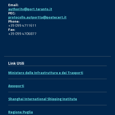
Email:
authority@port.taranto.it
PEC:
protocollo.autportta@postecert.it
Phone:
+39 099 4711611
Fax:
+39 099 4706877
Link Utili
Ministero delle Infrastrutture e dei Trasporti
Assoporti
Shanghai International Shipping Institute
Regione Puglia