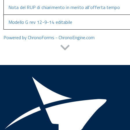
Nota del RUP di chiarimento in merito all'offerta tempo
Modello G rev 12-9-14 editabile
Powered by ChronoForms - ChronoEngine.com