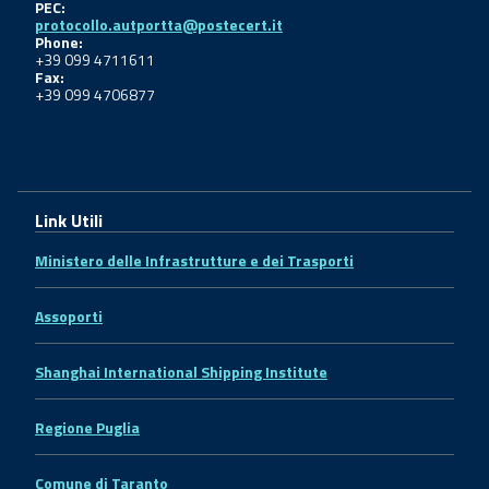
PEC:
protocollo.autportta@postecert.it
Phone:
+39 099 4711611
Fax:
+39 099 4706877
Link Utili
Ministero delle Infrastrutture e dei Trasporti
Assoporti
Shanghai International Shipping Institute
Regione Puglia
Comune di Taranto