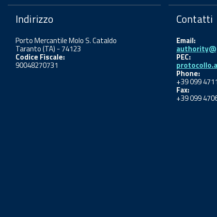
Indirizzo
Contatti
Porto Mercantile Molo S. Cataldo
Email:
Taranto (TA) - 74123
authority@p
Codice Fiscale:
PEC:
90048270731
protocollo.
Phone:
+39 099 471
Fax:
+39 099 470