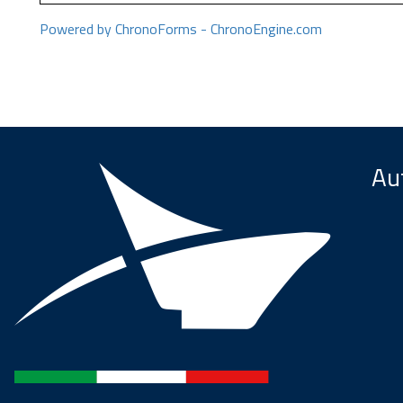
Powered by ChronoForms - ChronoEngine.com
Aut