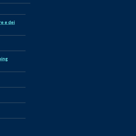
re e dei
ping