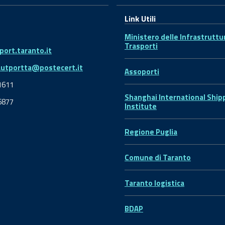
Link Utili
Ministero delle Infrastruttu
Trasporti
ort.taranto.it
autportta@postecert.it
Assoporti
1611
Shanghai International Ship
6877
Institute
Regione Puglia
Comune di Taranto
Taranto logistica
BDAP