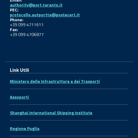
authority@port.taranto.it
PEC:
protocollo.autportta@postecert.it
Phone:
+39 099 4711611
Fax:
+39 099 4706877
Link Utili
Ministero delle Infrastrutture e dei Trasporti
Assoporti
Shanghai International Shipping Institute
Regione Puglia