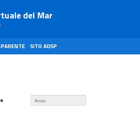
rtuale del Mar
o
SPARENTE
SITO ADSP
ie