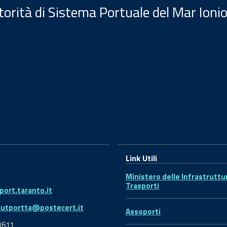
orità di Sistema Portuale del Mar Ionio
Link Utili
Ministero delle Infrastruttu
Trasporti
ort.taranto.it
autportta@postecert.it
Assoporti
1611