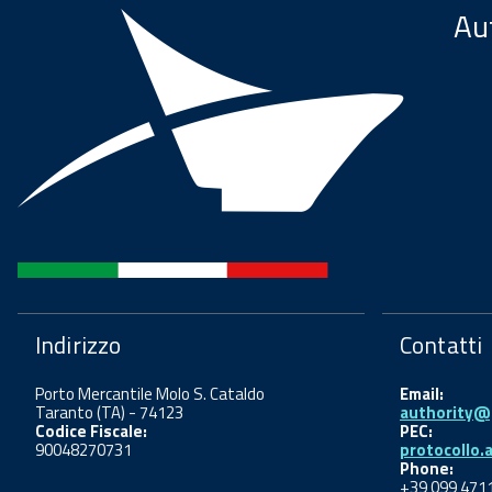
Aut
Indirizzo
Contatti
Porto Mercantile Molo S. Cataldo
Email:
Taranto (TA) - 74123
authority@p
Codice Fiscale:
PEC:
90048270731
protocollo.
Phone:
+39 099 471