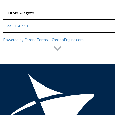
Titolo Allegato
del. 160/20
Powered by ChronoForms - ChronoEngine.com