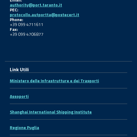
authority@port.taranto.it
PEC:
protocollo.autportta@postecert.it
Phone:
+39 099 4711611
Fax:
+39 099 4706877
Link Utili
Ministero delle Infrastrutture e dei Trasporti
Assoporti
Shanghai International Shipping Institute
Regione Puglia