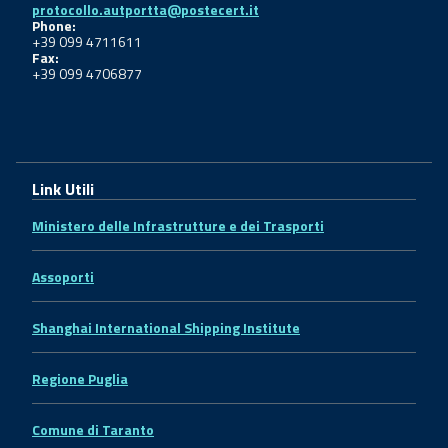
protocollo.autportta@postecert.it
Phone:
+39 099 4711611
Fax:
+39 099 4706877
Link Utili
Ministero delle Infrastrutture e dei Trasporti
Assoporti
Shanghai International Shipping Institute
Regione Puglia
Comune di Taranto