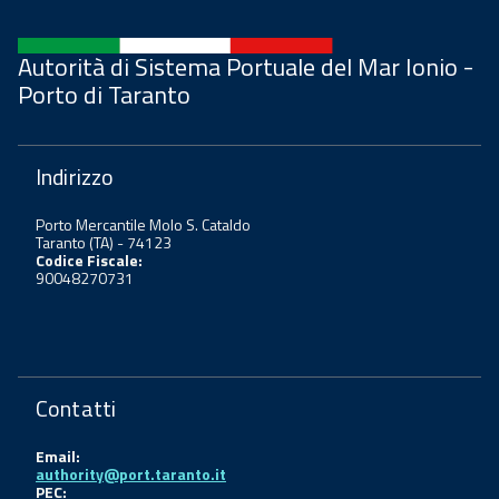
Autorità di Sistema Portuale del Mar Ionio -
Porto di Taranto
Indirizzo
Porto Mercantile Molo S. Cataldo
Taranto (TA) - 74123
Codice Fiscale:
90048270731
Contatti
Email:
authority@port.taranto.it
PEC: