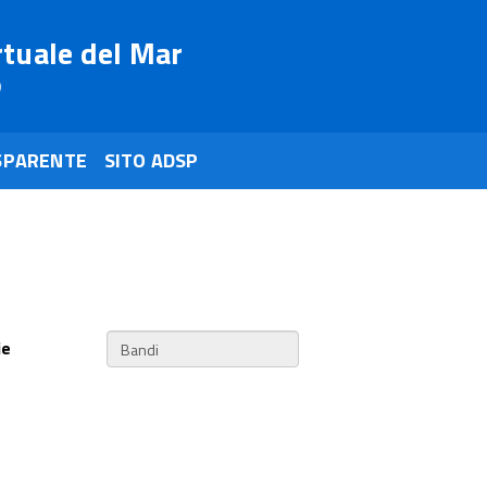
rtuale del Mar
o
SPARENTE
SITO ADSP
ie