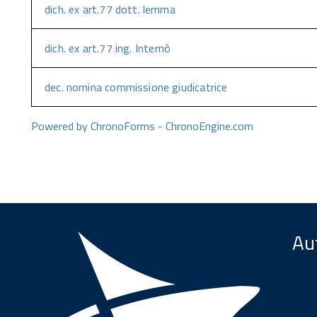
dich. ex art.77 dott. lemma
dich. ex art.77 ing. Internò
dec. nomina commissione giudicatrice
Powered by ChronoForms - ChronoEngine.com
Aut