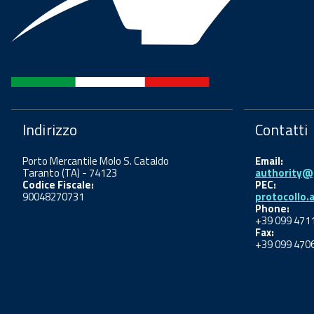
Indirizzo
Contatti
Porto Mercantile Molo S. Cataldo
Email:
Taranto (TA) - 74123
authority@p
Codice Fiscale:
PEC:
90048270731
protocollo.
Phone:
+39 099 471
Fax:
+39 099 470