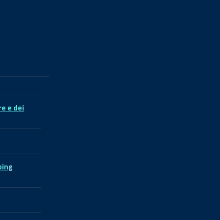
re e dei
ping