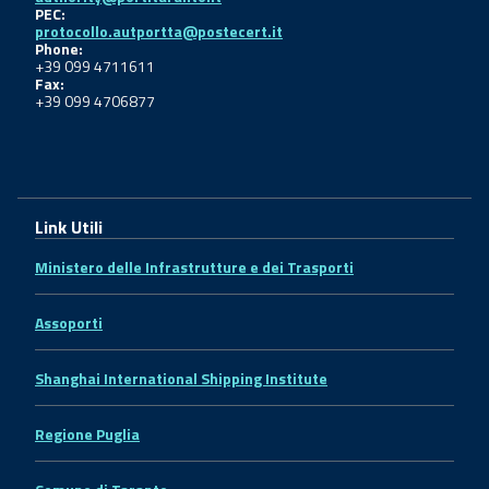
PEC:
protocollo.autportta@postecert.it
Phone:
+39 099 4711611
Fax:
+39 099 4706877
Link Utili
Ministero delle Infrastrutture e dei Trasporti
Assoporti
Shanghai International Shipping Institute
Regione Puglia