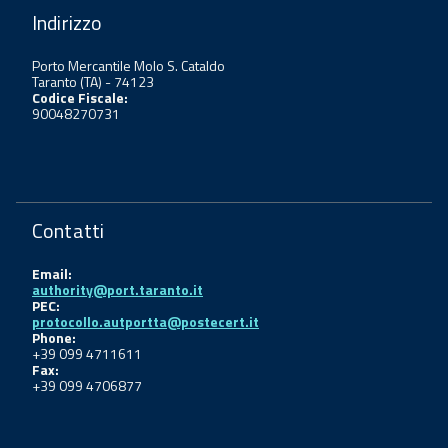
Indirizzo
Porto Mercantile Molo S. Cataldo
Taranto (TA) - 74123
Codice Fiscale:
90048270731
Contatti
Email:
authority@port.taranto.it
PEC:
protocollo.autportta@postecert.it
Phone:
+39 099 4711611
Fax:
+39 099 4706877