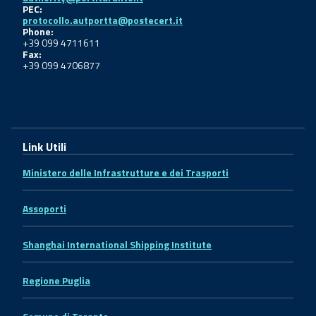
PEC:
protocollo.autportta@postecert.it
Phone:
+39 099 4711611
Fax:
+39 099 4706877
Link Utili
Ministero delle Infrastrutture e dei Trasporti
Assoporti
Shanghai International Shipping Institute
Regione Puglia