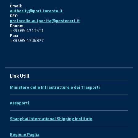
Email:
authority@port.taranto.it
PEC:
protocollo.autportta@postecert.it
Phone:
+39 099 4711611
Fax:
+39 099 4706877
Link Utili
Ministero delle Infrastrutture e dei Trasporti
Assoporti
Shanghai International Shipping Institute
Regione Puglia