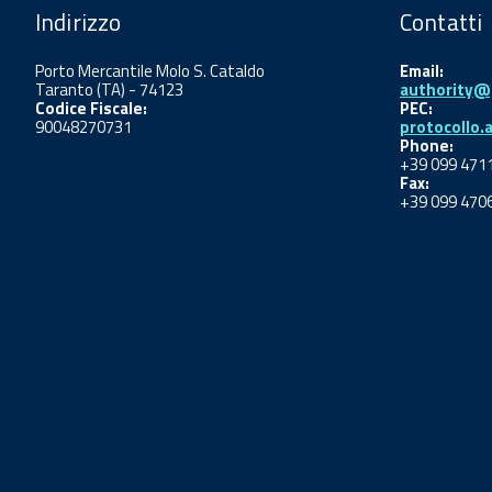
Indirizzo
Contatti
Porto Mercantile Molo S. Cataldo
Email:
Taranto (TA) - 74123
authority@p
Codice Fiscale:
PEC:
90048270731
protocollo.
Phone:
+39 099 471
Fax:
+39 099 470