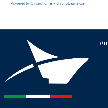
Powered by ChronoForms - ChronoEngine.com
Aut