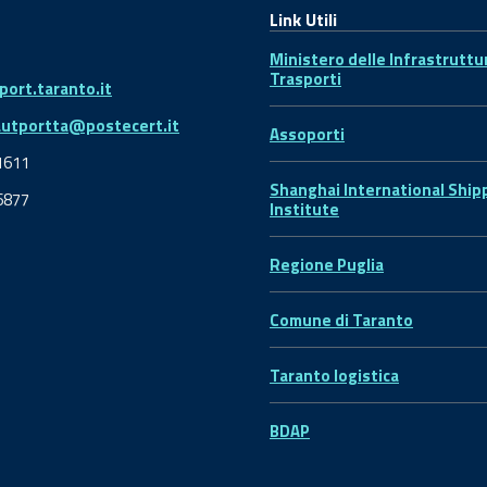
Link Utili
Ministero delle Infrastruttu
Trasporti
ort.taranto.it
autportta@postecert.it
Assoporti
1611
Shanghai International Ship
6877
Institute
Regione Puglia
Comune di Taranto
Taranto logistica
BDAP