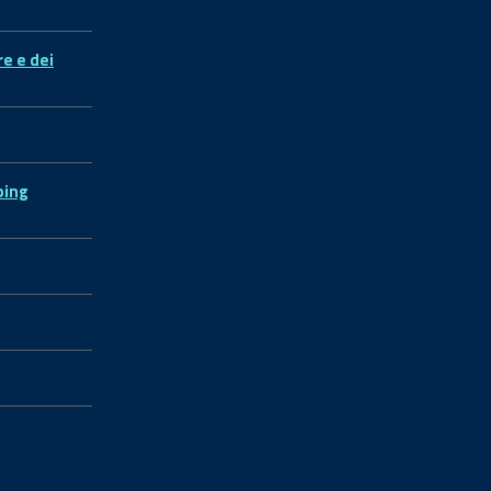
re e dei
ping