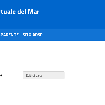
rtuale del Mar
o
SPARENTE
SITO ADSP
ie