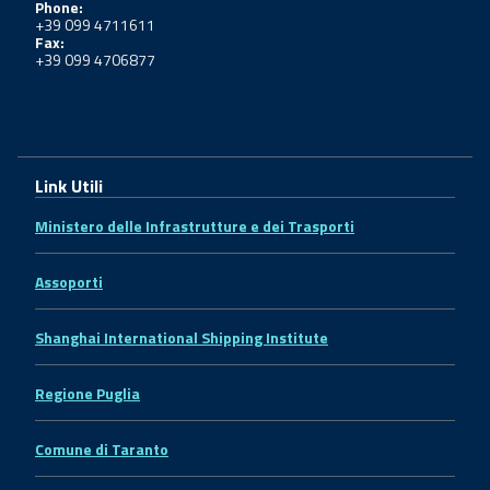
Phone:
+39 099 4711611
Fax:
+39 099 4706877
Link Utili
Ministero delle Infrastrutture e dei Trasporti
Assoporti
Shanghai International Shipping Institute
Regione Puglia
Comune di Taranto