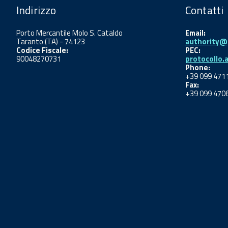
Indirizzo
Contatti
Porto Mercantile Molo S. Cataldo
Email:
Taranto (TA) - 74123
authority@p
Codice Fiscale:
PEC:
90048270731
protocollo.
Phone:
+39 099 471
Fax:
+39 099 470