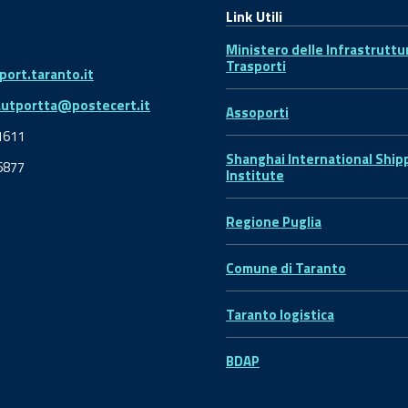
Link Utili
Ministero delle Infrastruttu
Trasporti
ort.taranto.it
autportta@postecert.it
Assoporti
1611
Shanghai International Ship
6877
Institute
Regione Puglia
Comune di Taranto
Taranto logistica
BDAP