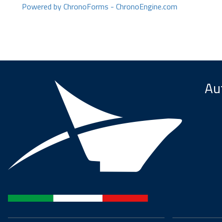
Powered by ChronoForms - ChronoEngine.com
Aut