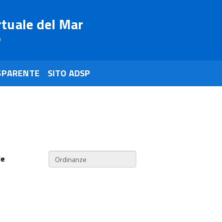
rtuale del Mar
o
SPARENTE
SITO ADSP
ie