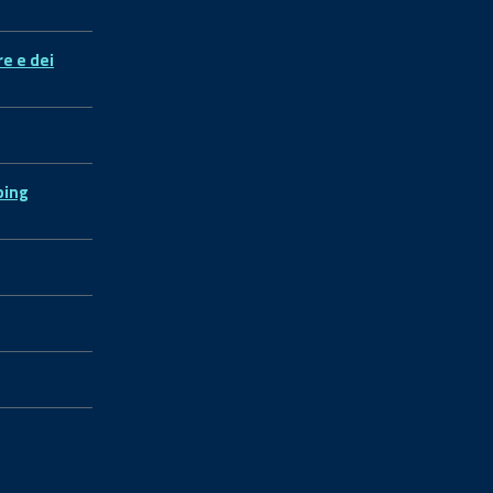
re e dei
ping