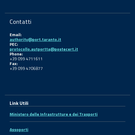
Contatti
Email:
authority@port.taranto.it
PEC:
protocollo.autportta@postecert.it
Phone:
+39 099 4711611
Fax:
+39 099 4706877
Link Utili
Ministero delle Infrastrutture e dei Trasporti
Assoporti