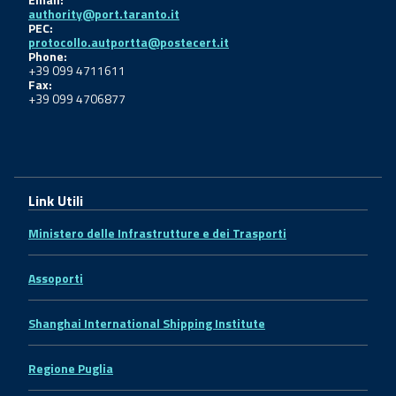
authority@port.taranto.it
PEC:
protocollo.autportta@postecert.it
Phone:
+39 099 4711611
Fax:
+39 099 4706877
Link Utili
Ministero delle Infrastrutture e dei Trasporti
Assoporti
Shanghai International Shipping Institute
Regione Puglia