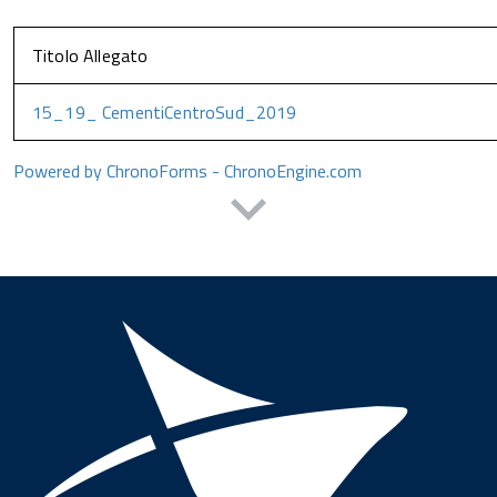
Titolo Allegato
15_19_ CementiCentroSud_2019
Powered by ChronoForms - ChronoEngine.com