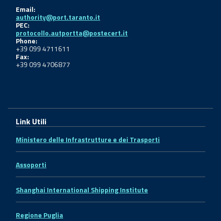
Email:
authority@port.taranto.it
PEC:
protocollo.autportta@postecert.it
Phone:
+39 099 4711611
Fax:
+39 099 4706877
Link Utili
Ministero delle Infrastrutture e dei Trasporti
Assoporti
Shanghai International Shipping Institute
Regione Puglia