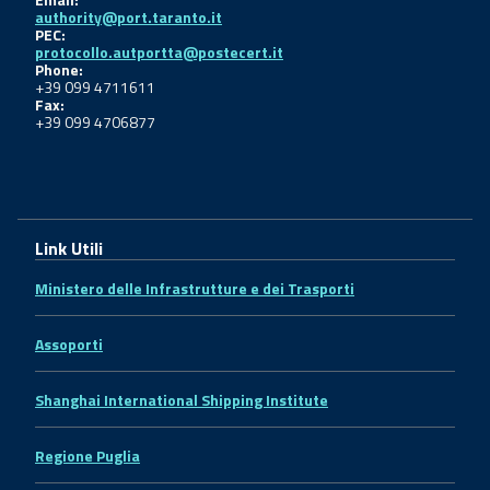
authority@port.taranto.it
PEC:
protocollo.autportta@postecert.it
Phone:
+39 099 4711611
Fax:
+39 099 4706877
Link Utili
Ministero delle Infrastrutture e dei Trasporti
Assoporti
Shanghai International Shipping Institute
Regione Puglia