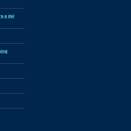
re e dei
ping