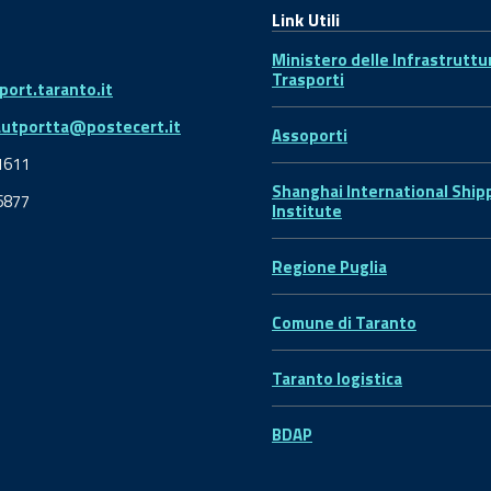
Link Utili
Ministero delle Infrastruttu
Trasporti
ort.taranto.it
autportta@postecert.it
Assoporti
1611
Shanghai International Ship
6877
Institute
Regione Puglia
Comune di Taranto
Taranto logistica
BDAP