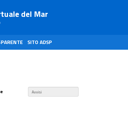
rtuale del Mar
o
SPARENTE
SITO ADSP
ie