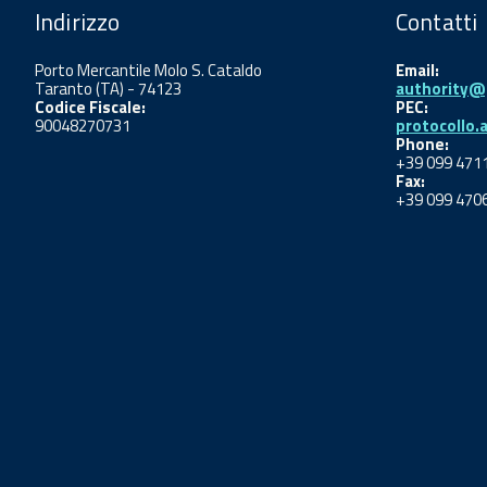
Indirizzo
Contatti
Porto Mercantile Molo S. Cataldo
Email:
Taranto (TA) - 74123
authority@p
Codice Fiscale:
PEC:
90048270731
protocollo.
Phone:
+39 099 471
Fax:
+39 099 470