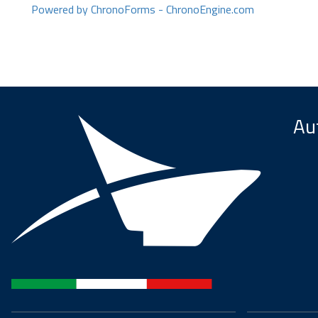
Powered by ChronoForms - ChronoEngine.com
Aut