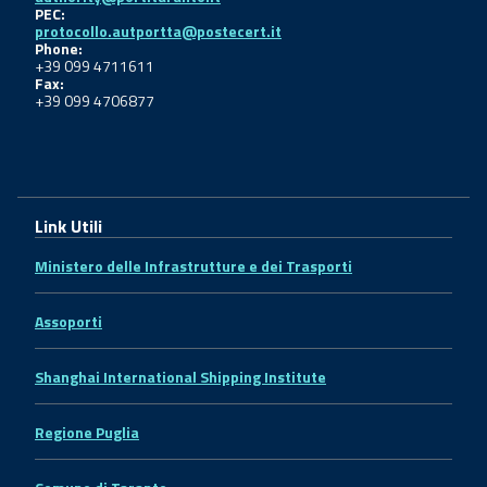
PEC:
protocollo.autportta@postecert.it
Phone:
+39 099 4711611
Fax:
+39 099 4706877
Link Utili
Ministero delle Infrastrutture e dei Trasporti
Assoporti
Shanghai International Shipping Institute
Regione Puglia