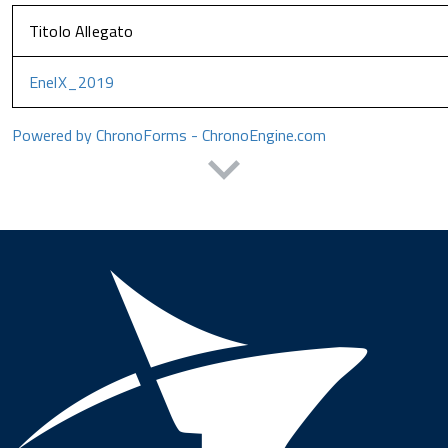
Titolo Allegato
EnelX_2019
Powered by ChronoForms - ChronoEngine.com