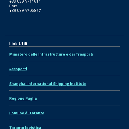
+39 099 4711611
Fax:
+39 099 4706877
Link Utili
Ministero delle Infrastrutture e dei Trasporti
Assoporti
Shanghai International Shipping Institute
Regione Puglia
Comune di Taranto
Taranto logistica