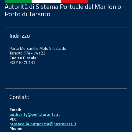
Autorità di Sistema Portuale del Mar Ionio -
Porto di Taranto
Indirizzo
Porto Mercantile Molo S. Cataldo
Taranto (TA) - 74123
Codice Fiscale:
90048270731
Contatti
Email:
authority@port.taranto.it
PEC:
protocollo.autportta@postecert.it
Phone: