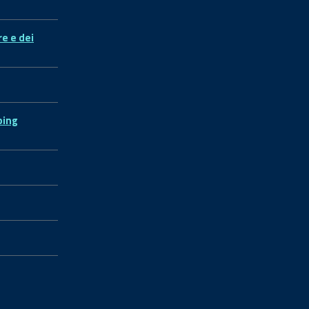
re e dei
ping