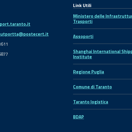
Link Utili
Ministero delle Infrastruttu
Trasporti
ort.taranto.it
autportta@postecert.it
Assoporti
1611
Shanghai International Ship
6877
Institute
Regione Puglia
Comune di Taranto
Taranto logistica
BDAP