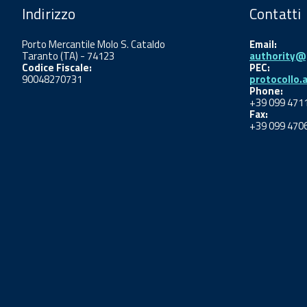
Indirizzo
Contatti
Porto Mercantile Molo S. Cataldo
Email:
Taranto (TA) - 74123
authority@p
Codice Fiscale:
PEC:
90048270731
protocollo.
Phone:
+39 099 471
Fax:
+39 099 470