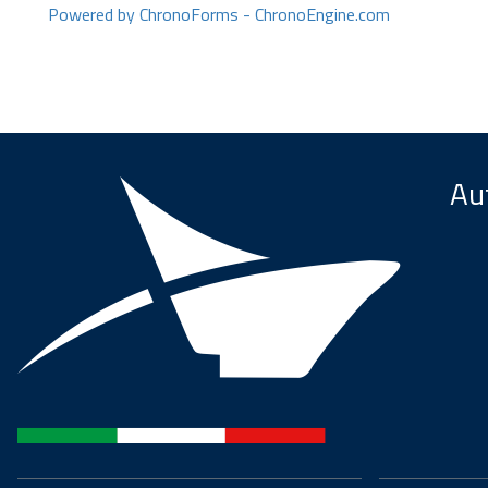
Powered by ChronoForms - ChronoEngine.com
Aut