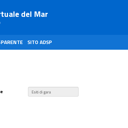
rtuale del Mar
o
SPARENTE
SITO ADSP
ie