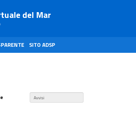
rtuale del Mar
o
SPARENTE
SITO ADSP
ie