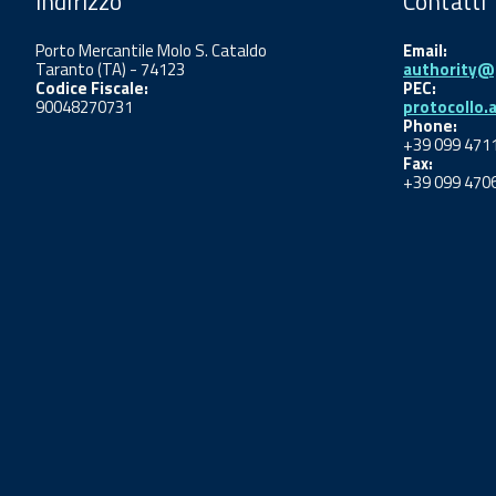
Indirizzo
Contatti
Porto Mercantile Molo S. Cataldo
Email:
Taranto (TA) - 74123
authority@p
Codice Fiscale:
PEC:
90048270731
protocollo.
Phone:
+39 099 471
Fax:
+39 099 470