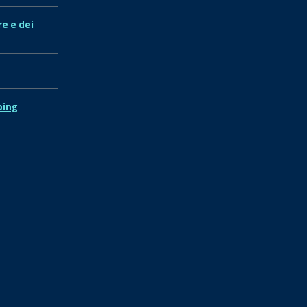
re e dei
ping