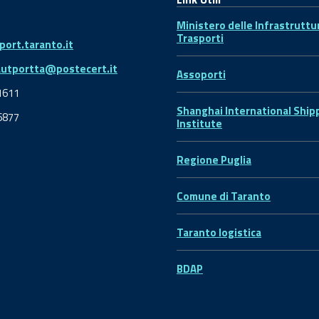
Ministero delle Infrastruttu
Trasporti
ort.taranto.it
autportta@postecert.it
Assoporti
1611
Shanghai International Ship
6877
Institute
Regione Puglia
Comune di Taranto
Taranto logistica
BDAP