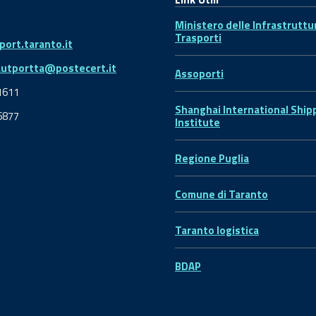
Ministero delle Infrastruttu
Trasporti
ort.taranto.it
autportta@postecert.it
Assoporti
1611
Shanghai International Ship
6877
Institute
Regione Puglia
Comune di Taranto
Taranto logistica
BDAP