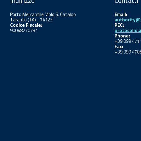
Indirizzo
Contatti
Porto Mercantile Molo S. Cataldo
Email:
Taranto (TA) - 74123
authority@p
Codice Fiscale:
PEC:
90048270731
protocollo.
Phone:
+39 099 471
Fax:
+39 099 470