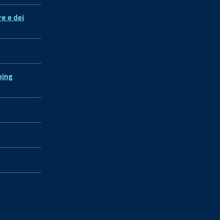
re e dei
ping