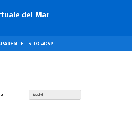
rtuale del Mar
o
SPARENTE
SITO ADSP
ie