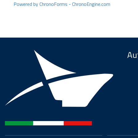
Powered by ChronoForms - ChronoEngine.com
Aut