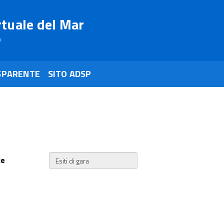
rtuale del Mar
o
SPARENTE
SITO ADSP
ie