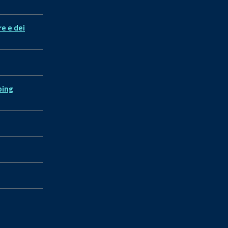
re e dei
ping