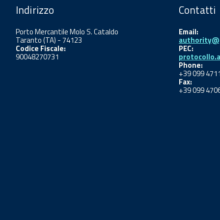
Indirizzo
Contatti
Porto Mercantile Molo S. Cataldo
Email:
Taranto (TA) - 74123
authority@p
Codice Fiscale:
PEC:
90048270731
protocollo.
Phone:
+39 099 471
Fax:
+39 099 470