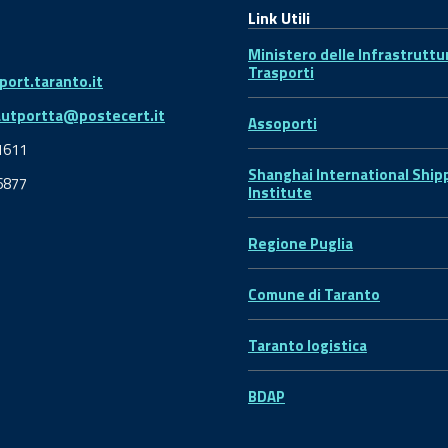
Link Utili
Ministero delle Infrastruttu
Trasporti
ort.taranto.it
autportta@postecert.it
Assoporti
1611
Shanghai International Ship
6877
Institute
Regione Puglia
Comune di Taranto
Taranto logistica
BDAP