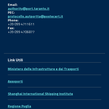
Email:
authority@port.taranto.it
PEC:
protocollo.autportta@postecert.it
Phone:
+39 099 4711611
Fax:
+39 099 4706877
Link Utili
Ministero delle Infrastrutture e dei Trasporti
Assoporti
Shanghai International Shipping Institute
Regione Puglia