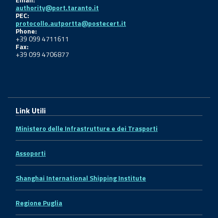
authority@port.taranto.it
PEC:
protocollo.autportta@postecert.it
Phone:
+39 099 4711611
Fax:
+39 099 4706877
Link Utili
Ministero delle Infrastrutture e dei Trasporti
Assoporti
Shanghai International Shipping Institute
Regione Puglia