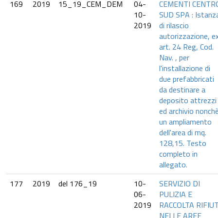
169
2019
15_19_CEM_DEM
04-
CEMENTI CENTR
10-
SUD SPA : Istanz
2019
di rilascio
autorizzazione, e
art. 24 Reg, Cod.
Nav. , per
l'installazione di
due prefabbricati
da destinare a
deposito attrezzi
ed archivio nonch
un ampliamento
dell'area di mq.
128,15. Testo
completo in
allegato.
177
2019
del 176_19
10-
SERVIZIO DI
06-
PULIZIA E
2019
RACCOLTA RIFIUT
NELLE AREE