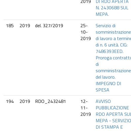
2019
DI RDO APERTA
N. 2430688 SUL
MEPA.
185
2019
del. 327/2019
25-
Servizio di
10-
somministrazione
2019
di lavoro a termin
di n. 6 unità. CIG:
7486393EED.
Proroga contratt
di
somministrazione
del lavoro.
IMPEGNO DI
SPESA
194
2019
RDO_2432481
12-
AVVISO
11-
PUBBLICAZIONE
2019
RDO APERTA SU
MEPA - SERVIZI
DI STAMPA E