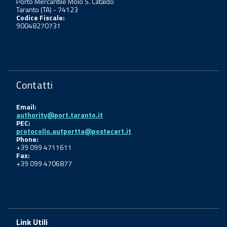
Porto Mercantile Molo S. Cataldo
Taranto (TA) - 74123
Codice Fiscale:
90048270731
Contatti
Email:
authority@port.taranto.it
PEC:
protocollo.autportta@postecert.it
Phone:
+39 099 4711611
Fax:
+39 099 4706877
Link Utili