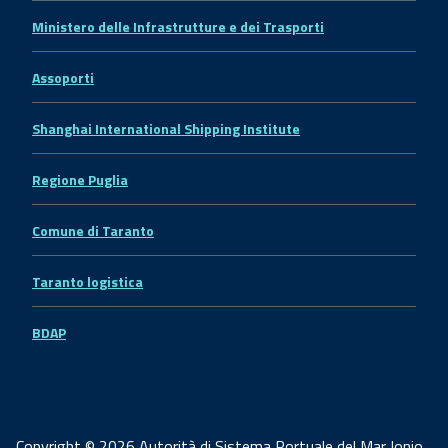
Ministero delle Infrastrutture e dei Trasporti
Assoporti
Shanghai International Shipping Institute
Regione Puglia
Comune di Taranto
Taranto logistica
BDAP
Copyright © 2026 Autorità di Sistema Portuale del Mar Ionio