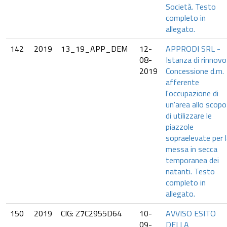
Società. Testo
completo in
allegato.
142
2019
13_19_APP_DEM
12-
APPRODI SRL -
08-
Istanza di rinnovo
2019
Concessione d.m.
afferente
l'occupazione di
un'area allo scopo
di utilizzare le
piazzole
sopraelevate per 
messa in secca
temporanea dei
natanti. Testo
completo in
allegato.
150
2019
CIG: Z7C2955D64
10-
AVVISO ESITO
09-
DELLA