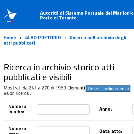
Autorità di Sistema Portuale del Mar Ionio
Porto di Taranto
Home
ALBO PRETORIO
Ricerca nell'archivio degli
atti pubblicati
Ricerca in archivio storico atti
pubblicati e visibili
Mostrati da 241 a 270 di 1953 Elementi
Valori ricerca :
Numero
Anno:
in albo:
Numero
Data atto:
atto: