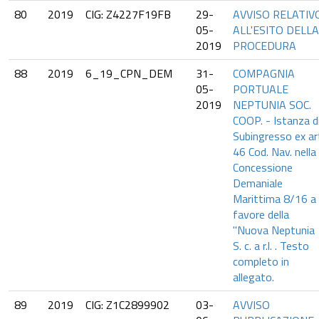
80
2019
CIG: Z4227F19FB
29-
AVVISO RELATIV
05-
ALL'ESITO DELLA
2019
PROCEDURA
88
2019
6_19_CPN_DEM
31-
COMPAGNIA
05-
PORTUALE
2019
NEPTUNIA SOC.
COOP. - Istanza d
Subingresso ex ar
46 Cod. Nav. nella
Concessione
Demaniale
Marittima 8/16 a
favore della
"Nuova Neptunia
S. c. a r.l. . Testo
completo in
allegato.
89
2019
CIG: Z1C2899902
03-
AVVISO