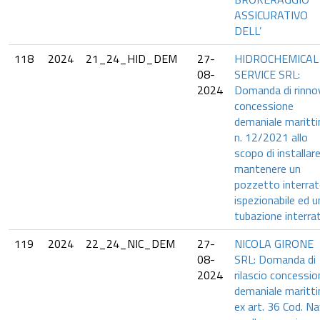
ASSICURATIVO
DELL’
118
2024
21_24_HID_DEM
27-
HIDROCHEMICAL
08-
SERVICE SRL:
2024
Domanda di rinno
concessione
demaniale maritt
n. 12/2021 allo
scopo di installar
mantenere un
pozzetto interra
ispezionabile ed u
tubazione interra
119
2024
22_24_NIC_DEM
27-
NICOLA GIRONE
08-
SRL: Domanda di
2024
rilascio concessio
demaniale maritt
ex art. 36 Cod. Na