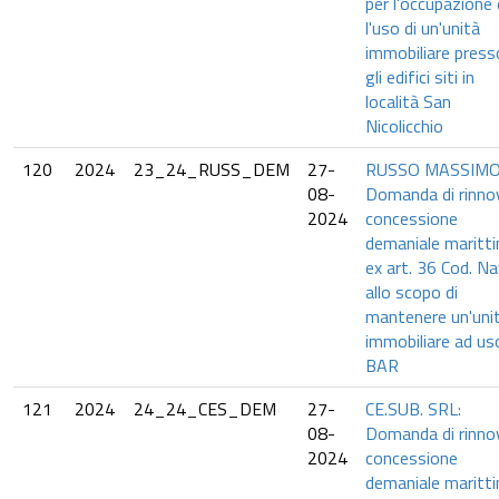
per l'occupazione 
l'uso di un'unità
immobiliare press
gli edifici siti in
località San
Nicolicchio
120
2024
23_24_RUSS_DEM
27-
RUSSO MASSIMO
08-
Domanda di rinno
2024
concessione
demaniale maritt
ex art. 36 Cod. Na
allo scopo di
mantenere un'uni
immobiliare ad us
BAR
121
2024
24_24_CES_DEM
27-
CE.SUB. SRL:
08-
Domanda di rinno
2024
concessione
demaniale maritt