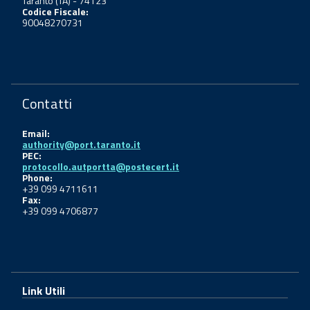
Taranto (TA) - 74123
Codice Fiscale:
90048270731
Contatti
Email:
authority@port.taranto.it
PEC:
protocollo.autportta@postecert.it
Phone:
+39 099 4711611
Fax:
+39 099 4706877
Link Utili