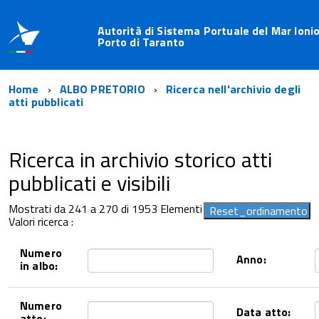
Autorità di Sistema Portuale del Mar Ionio
Porto di Taranto
Home
ALBO PRETORIO
Ricerca nell'archivio degli
atti pubblicati
Ricerca in archivio storico atti
pubblicati e visibili
Mostrati da 241 a 270 di 1953 Elementi
Valori ricerca :
Numero
Anno:
in albo:
Numero
Data atto:
atto: