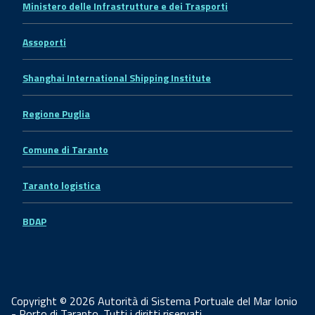
Ministero delle Infrastrutture e dei Trasporti
Assoporti
Shanghai International Shipping Institute
Regione Puglia
Comune di Taranto
Taranto logistica
BDAP
Copyright © 2026 Autorità di Sistema Portuale del Mar Ionio
- Porto di Taranto. Tutti i diritti riservati.