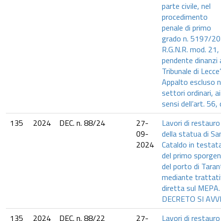
parte civile, nel
procedimento
penale di primo
grado n. 5197/2
R.G.N.R. mod. 21,
pendente dinanzi 
Tribunale di Lecce”
Appalto escluso n
settori ordinari, ai
sensi dell’art. 56,
135
2024
DEC. n. 88/24
27-
Lavori di restauro
09-
della statua di Sa
2024
Cataldo in testat
del primo sporge
del porto di Tara
mediante trattat
diretta sul MEPA.
DECRETO SI AVVI
135
2024
DEC. n. 88/22
27-
Lavori di restauro