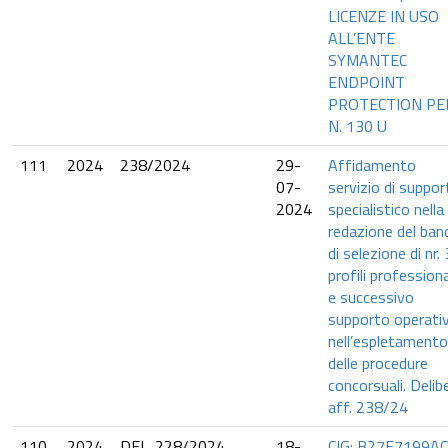
LICENZE IN USO
ALL’ENTE
SYMANTEC
ENDPOINT
PROTECTION PE
N. 130 U
111
2024
238/2024
29-
Affidamento
07-
servizio di suppor
2024
specialistico nella
redazione del ban
di selezione di nr. 
profili professiona
e successivo
supporto operati
nell’espletamento
delle procedure
concorsuali. Delib
aff. 238/24
110
2024
DEL. 228/2024
18-
CIG: B27F7199AC