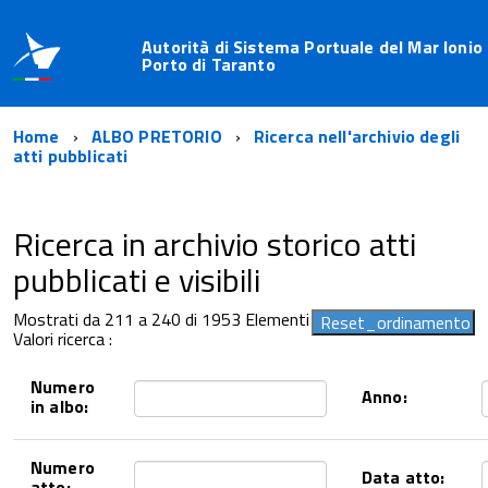
Autorità di Sistema Portuale del Mar Ionio 
Porto di Taranto
Home
ALBO PRETORIO
Ricerca nell'archivio degli
atti pubblicati
Ricerca in archivio storico atti
pubblicati e visibili
Mostrati da 211 a 240 di 1953 Elementi
Valori ricerca :
Numero
Anno:
in albo:
Numero
Data atto:
atto: