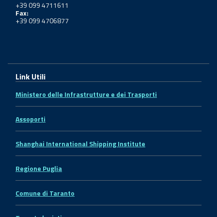
+39 099 4711611
Fax:
+39 099 4706877
Link Utili
Ministero delle Infrastrutture e dei Trasporti
Assoporti
Shanghai International Shipping Institute
Regione Puglia
Comune di Taranto