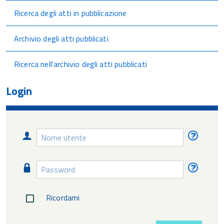
Ricerca degli atti in pubblicazione
Archivio degli atti pubblicati
Ricerca nell'archivio degli atti pubblicati
Login
Nome
Nome
utente
utente
diment
Password
Passw
diment
Ricordami