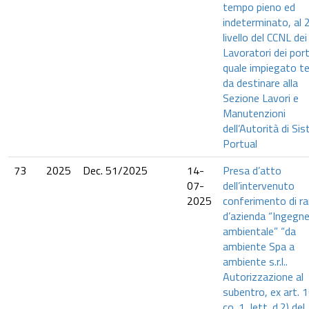
tempo pieno ed
indeterminato, al 
livello del CCNL dei
Lavoratori dei port
quale impiegato t
da destinare alla
Sezione Lavori e
Manutenzioni
dell’Autorità di Si
Portual
73
2025
Dec. 51/2025
14-
Presa d’atto
07-
dell’intervenuto
2025
conferimento di r
d’azienda “Ingegne
ambientale” “da
ambiente Spa a
ambiente s.r.l..
Autorizzazione al
subentro, ex art. 
co. 1, lett. d.2) del