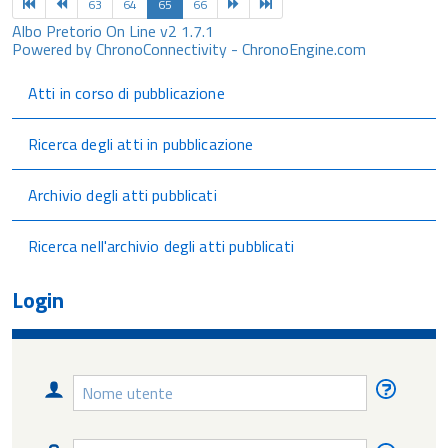
63
64
65
66
Albo Pretorio On Line v2 1.7.1
Powered by ChronoConnectivity - ChronoEngine.com
Atti in corso di pubblicazione
Ricerca degli atti in pubblicazione
Archivio degli atti pubblicati
Ricerca nell'archivio degli atti pubblicati
Login
Nome
Nome
utente
utente
diment
Password
Passw