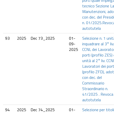
porti quale impieg
tecnico Sezione La
Manutenzioni, ad
con dec. del Presi
n. 01/2025.Revoca
autotutela
93
2025
Dec 73_2025
01-
Selezione n. 1 unit
09-
inquadrare al 3° liv
2025
CCNL dei Lavorator
porti (profilo ZES)
unità al 2° liv. CCN
Lavoratori dei port
(profilo ZFD), ado
con dec. del
Commissario
Straordinario n.
41/2025 . Revoca 
autotutela
94
2025
Dec 74_2025
01-
Selezione per titol