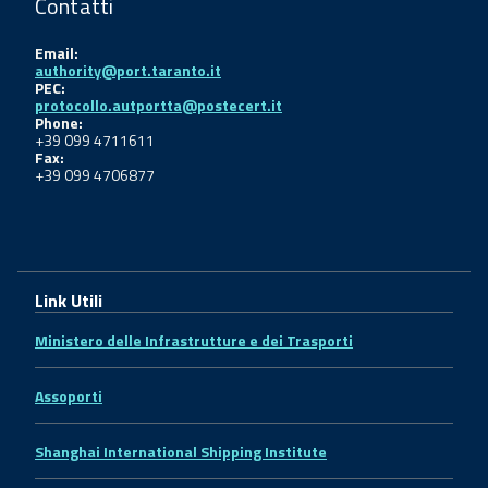
Contatti
Email:
authority@port.taranto.it
PEC:
protocollo.autportta@postecert.it
Phone:
+39 099 4711611
Fax:
+39 099 4706877
Link Utili
Ministero delle Infrastrutture e dei Trasporti
Assoporti
Shanghai International Shipping Institute