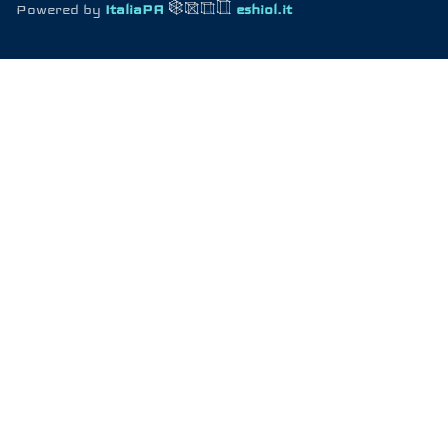
Powered by
ItaliaPA
eshiol.it