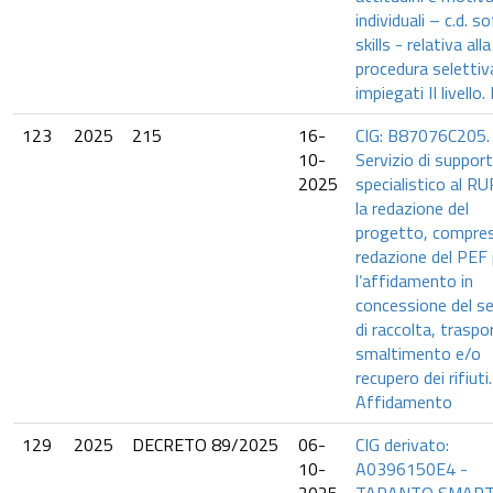
individuali – c.d. s
skills - relativa alla
procedura selettiv
impiegati II livello.
123
2025
215
16-
CIG: B87076C205.
10-
Servizio di suppor
2025
specialistico al RU
la redazione del
progetto, compres
redazione del PEF 
l’affidamento in
concessione del se
di raccolta, traspo
smaltimento e/o
recupero dei rifiuti.
Affidamento
129
2025
DECRETO 89/2025
06-
CIG derivato:
10-
A0396150E4 -