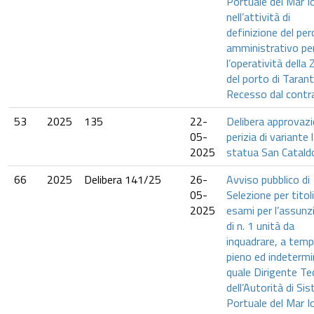
Portuale del Mar I
nell’attività di
definizione del pe
amministrativo pe
l’operatività della
del porto di Tarant
Recesso dal contr
53
2025
135
22-
Delibera approvaz
05-
perizia di variante 
2025
statua San Catald
66
2025
Delibera 141/25
26-
Avviso pubblico di
05-
Selezione per titol
2025
esami per l’assunz
di n. 1 unità da
inquadrare, a tem
pieno ed indetermi
quale Dirigente Te
dell’Autorità di Si
Portuale del Mar Io