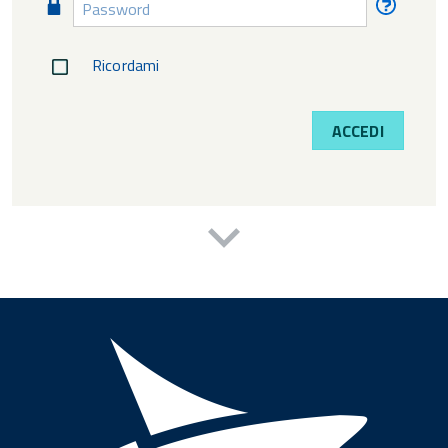
diment
Ricordami
ACCEDI