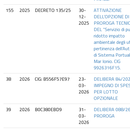
155
2025
DECRETO 135/25
30-
ATTIVAZIONE
12-
DELL’OPZIONE DI
2025
PROROGA TECNIC
DEL “Servizio di pu
ridotto impatto
ambientale degli uf
pertinenza dell’Aut
di Sistema Portual
Mar Ionio. CIG
9926316F15.
38
2026
CIG: B556F57E97
23-
DELIBERA 84/202
03-
IMPEGNO DI SPE
2026
PER LOTTO
OPZIONALE
39
2026
B0C380EBD9
31-
DELIBERA 088/2
03-
PROROGA
2026