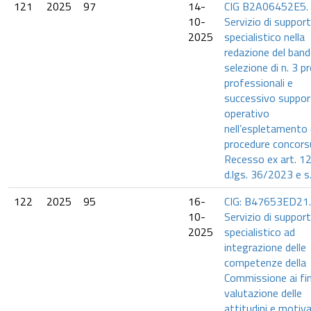
121
2025
97
14-
CIG B2A06452E5.
10-
Servizio di suppor
2025
specialistico nella
redazione del band
selezione di n. 3 pro
professionali e
successivo suppo
operativo
nell’espletamento 
procedure concorsu
Recesso ex art. 12
d.lgs. 36/2023 e s.
122
2025
95
16-
CIG: B47653ED21.
10-
Servizio di suppor
2025
specialistico ad
integrazione delle
competenze della
Commissione ai fini
valutazione delle
attitudini e motiva