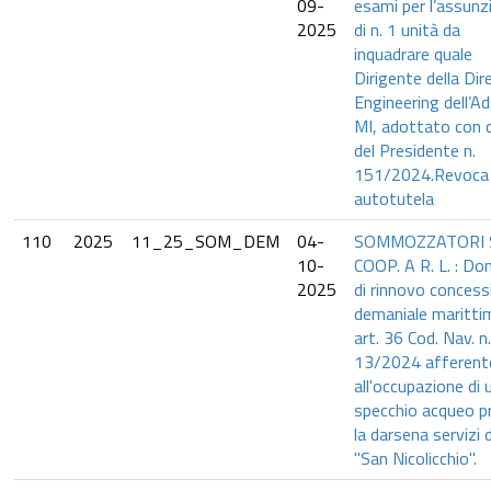
09-
esami per l’assunz
2025
di n. 1 unità da
inquadrare quale
Dirigente della Dir
Engineering dell’A
MI, adottato con 
del Presidente n.
151/2024.Revoca 
autotutela
110
2025
11_25_SOM_DEM
04-
SOMMOZZATORI 
10-
COOP. A R. L. : D
2025
di rinnovo concess
demaniale maritti
art. 36 Cod. Nav. n.
13/2024 afferent
all'occupazione di 
specchio acqueo p
la darsena servizi d
"San Nicolicchio".