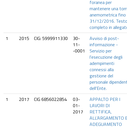
foranea per
mantenere una torr
anemometrica fino 
31/12/2016. Test
completo in allegat
1
2015
CIG: 5999911330
30-
Avviso di post-
11-
informazione -
-0001
Servizio per
l'esecuzione degli
adempimenti
connessi alla
gestione del
personale dipenden
dell'Ente.
1
2017
CIG 6856022854
03-
APPALTO PER I
01-
LAVORI DI
2017
RETTIFICA,
ALL'ARGAMENTO 
ADEGUAMENTO