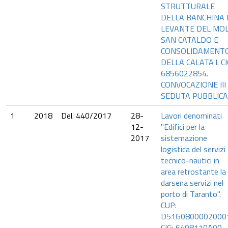
STRUTTURALE
DELLA BANCHINA 
LEVANTE DEL MO
SAN CATALDO E
CONSOLIDAMENT
DELLA CALATA l. C
6856022854.
CONVOCAZIONE III
SEDUTA PUBBLICA
1
2018
Del. 440/2017
28-
Lavori denominati
12-
"Edifici per la
2017
sistemazione
logistica del servizi
tecnico-nautici in
area retrostante la
darsena servizi nel
porto di Taranto".
CUP:
D51G0800002000
CIG: 6498110A00.