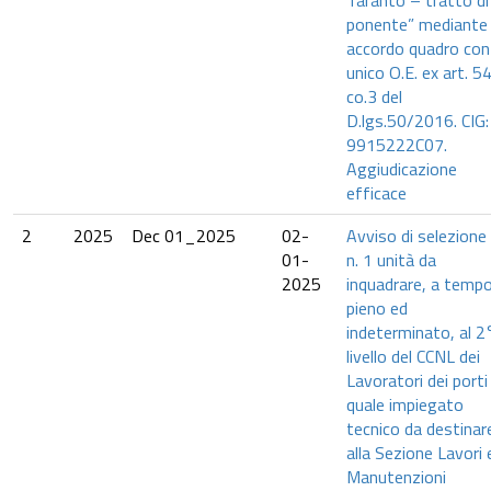
Taranto – tratto di
ponente” mediante
accordo quadro con
unico O.E. ex art. 5
co.3 del
D.lgs.50/2016. CIG:
9915222C07.
Aggiudicazione
efficace
2
2025
Dec 01_2025
02-
Avviso di selezione 
01-
n. 1 unità da
2025
inquadrare, a temp
pieno ed
indeterminato, al 2
livello del CCNL dei
Lavoratori dei porti
quale impiegato
tecnico da destinar
alla Sezione Lavori 
Manutenzioni