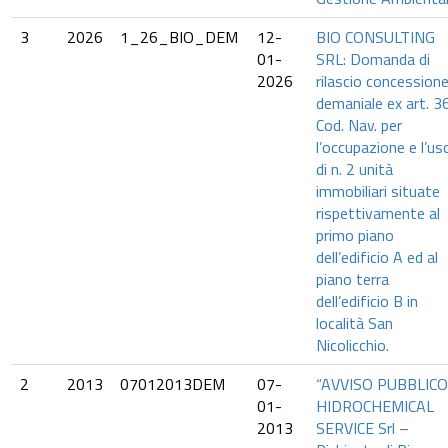
3
2026
1_26_BIO_DEM
12-
BIO CONSULTING
01-
SRL: Domanda di
2026
rilascio concession
demaniale ex art. 3
Cod. Nav. per
l’occupazione e l’us
di n. 2 unità
immobiliari situate
rispettivamente al
primo piano
dell’edificio A ed al
piano terra
dell’edificio B in
località San
Nicolicchio.
2
2013
07012013DEM
07-
“AVVISO PUBBLICO
01-
HIDROCHEMICAL
2013
SERVICE Srl –