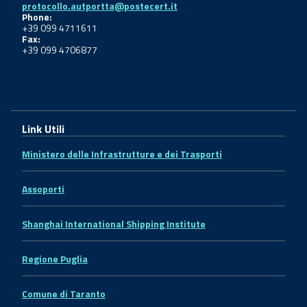
protocollo.autportta@postecert.it
Phone:
+39 099 4711611
Fax:
+39 099 4706877
Link Utili
Ministero delle Infrastrutture e dei Trasporti
Assoporti
Shanghai International Shipping Institute
Regione Puglia
Comune di Taranto