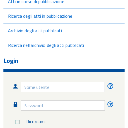
Atti in corso di pubblicazione
Ricerca degli atti in pubblicazione
Archivio degli atti pubblicati
Ricerca nell'archivio degli atti pubblicati
Login
Nome
Nome
utente
utente
diment
Password
Passw
diment
Ricordami