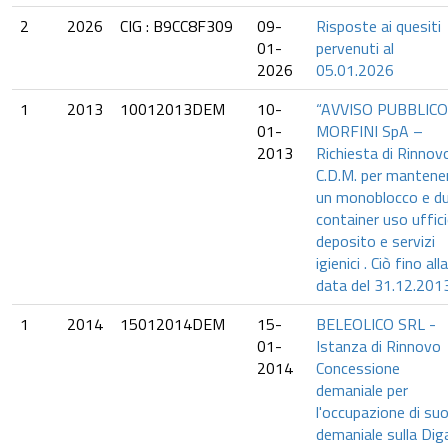
2
2026
CIG : B9CC8F309
09-
Risposte ai quesiti
01-
pervenuti al
2026
05.01.2026
1
2013
10012013DEM
10-
“AVVISO PUBBLICO
01-
MORFINI SpA –
2013
Richiesta di Rinnov
C.D.M. per mantene
un monoblocco e d
container uso uffici
deposito e servizi
igienici . Ciò fino alla
data del 31.12.2013
1
2014
15012014DEM
15-
BELEOLICO SRL -
01-
Istanza di Rinnovo
2014
Concessione
demaniale per
l'occupazione di suo
demaniale sulla Dig