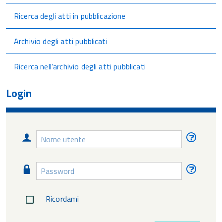
Ricerca degli atti in pubblicazione
Archivio degli atti pubblicati
Ricerca nell'archivio degli atti pubblicati
Login
Nome
Nome
utente
utente
diment
Password
Passw
diment
Ricordami