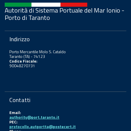
Autorità di Sistema Portuale del Mar Ionio -
Porto di Taranto
Indirizzo
Porto Mercantile Molo S. Cataldo
Taranto (TA) - 74123
Codice Fiscale:
90048270731
Contatti
Email:
authority@port.taranto.it
PEC:
protocollo.autportta@postecert.it