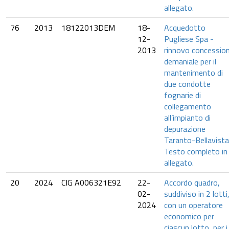
allegato.
76
2013
18122013DEM
18-
Acquedotto
12-
Pugliese Spa -
2013
rinnovo concessio
demaniale per il
mantenimento di
due condotte
fognarie di
collegamento
all’impianto di
depurazione
Taranto-Bellavista
Testo completo in
allegato.
20
2024
CIG A006321E92
22-
Accordo quadro,
02-
suddiviso in 2 lotti
2024
con un operatore
economico per
ciascun lotto, per i