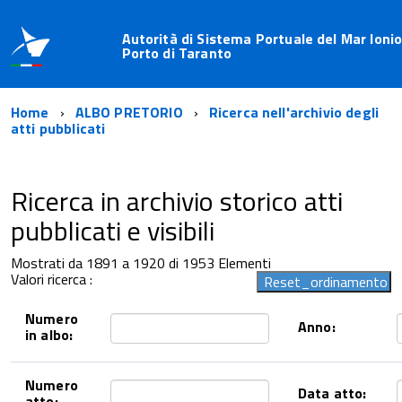
Autorità di Sistema Portuale del Mar Ionio
Porto di Taranto
Home
ALBO PRETORIO
Ricerca nell'archivio degli
atti pubblicati
Ricerca in archivio storico atti
pubblicati e visibili
Mostrati da 1891 a 1920 di 1953 Elementi
Valori ricerca :
Numero
Anno:
in albo:
Numero
Data atto:
atto: