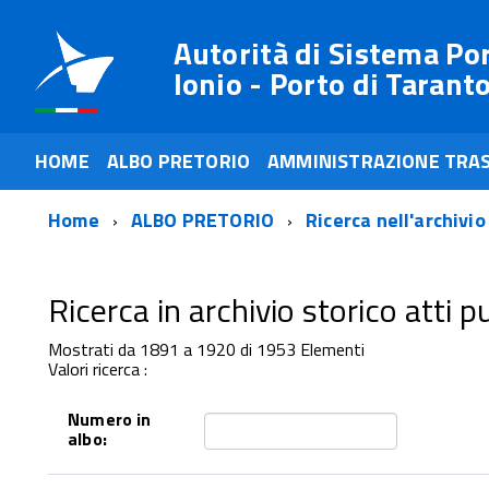
Autorità di Sistema Po
Ionio - Porto di Tarant
HOME
ALBO PRETORIO
AMMINISTRAZIONE TRA
Home
ALBO PRETORIO
Ricerca nell'archivio
Ricerca in archivio storico atti pub
Mostrati da 1891 a 1920 di 1953 Elementi
Valori ricerca :
Numero in
albo: