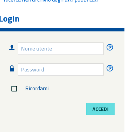
Login
Nome
Nome
utente
utente
dimentica
Password
Password
dimentica
Ricordami
ACCEDI