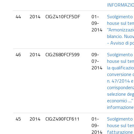
INFORMAZI
44
2014
CIG:Z410FCF5DF
01-
Svolgimento d
09-
house sul te
2014
"Armonizzazio
bilancio. Nuovi
- Avviso di 
46
2014
CIG:Z680FCF599
09-
Svolgimento d
07-
house sul tem
2014
la qualificazi
conversione 
n. 47/2014 e
corrispondenz
selezione deg
economici ....
informazione
45
2014
CIG:Z490FCF611
01-
Svolgimento d
09-
house sul te
2014
fatturazione 