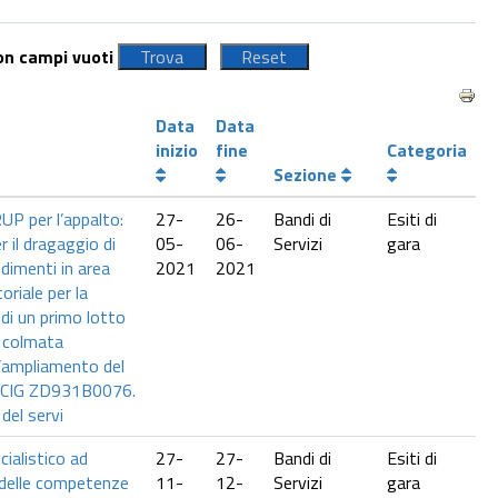
con campi vuoti
Data
Data
inizio
fine
Categoria
Sezione
UP per l’appalto:
27-
26-
Bandi di
Esiti di
r il dragaggio di
05-
06-
Servizi
gara
dimenti in area
2021
2021
oriale per la
 di un primo lotto
i colmata
l’ampliamento del
. CIG ZD931B0076.
del servi
ialistico ad
27-
27-
Bandi di
Esiti di
 delle competenze
11-
12-
Servizi
gara