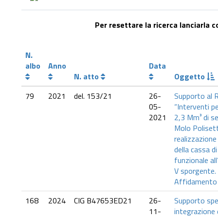
Per resettare la ricerca lanciarla 
N.
albo
Anno
Data
N. atto
Oggetto
79
2021
del. 153/21
26-
Supporto al R
05-
“Interventi pe
2021
2,3 Mm³ di se
Molo Polisett
realizzazione
della cassa d
funzionale al
V sporgente
Affidamento 
168
2024
CIG B47653ED21
26-
Supporto spec
11-
integrazione