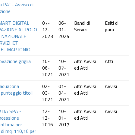
la PA" - Avviso di
zione
ART DIGITAL
07-
06-
Bandi di
Esiti di
RAZIONE AL POLO
12-
01-
Servizi
gara
 NAZIONALE
2023
2024
RVIZI ICT
EL MAR IONIO.
vazione griglia
10-
10-
Altri Avvisi
Atti
06-
07-
ed Atti
2021
2021
aduatoria
02-
01-
Altri Avvisi
Avvisi
punteggio titoli
03-
04-
ed Atti
2021
2021
LIA SPA -
12-
10-
Altri Avvisi
Avvisi
oncessione
12-
01-
ed Atti
rittima per
2016
2017
 di mq. 110,16 per