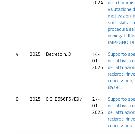
2024
della Commissi
valutazione de
motivazioni in
soft skills - r
procedura sel
impiegati II l
IMPEGNO DI
4
2025
Decreto n. 3
14-
Supporto spec
01-
nell’attività d
2025
dell’attuazio
reciproci rinv
concessorio, 
84/94.
8
2025
CIG: B556F57E97
27-
Supporto spec
01-
nell’attività d
2025
dell’attuazio
reciproci rinv
concessorio. 