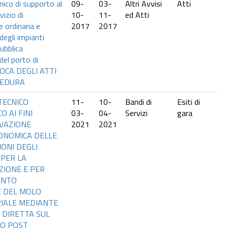
ico di supporto al
09-
03-
Altri Avvisi
Atti
vizio di
10-
11-
ed Atti
 ordinaria e
2017
2017
degli impianti
pubblica
del porto di
VOCA DEGLI ATTI
CEDURA
TECNICO
11-
10-
Bandi di
Esiti di
O AI FINI
03-
04-
Servizi
gara
VAZIONE
2021
2021
ONOMICA DELLE
ONI DEGLI
 PER LA
ZIONE E PER
ENTO
 DEL MOLO
IALE MEDIANTE
 DIRETTA SUL
SO POST