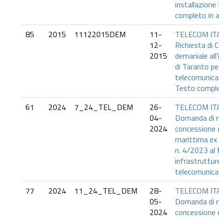
installazione 
completo in a
85
2015
11122015DEM
11-
TELECOM ITA
12-
Richiesta di 
2015
demaniale all
di Taranto pe
telecomunica
Testo complet
61
2024
7_24_TEL_DEM
26-
TELECOM ITA
04-
Domanda di r
2024
concessione 
marittima ex 
n. 4/2023 al 
infrastruttur
telecomunicaz
77
2024
11_24_TEL_DEM
28-
TELECOM ITA
05-
Domanda di r
2024
concessione 