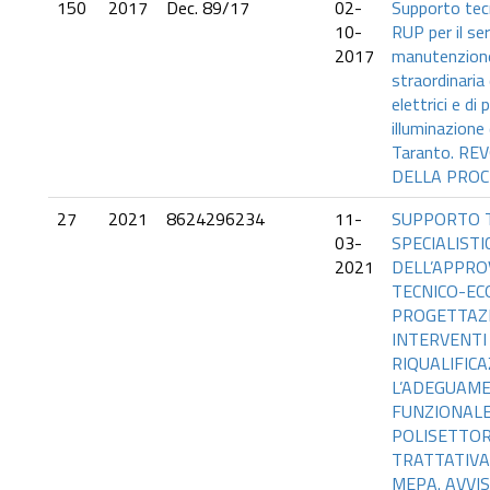
150
2017
Dec. 89/17
02-
Supporto tecn
10-
RUP per il ser
2017
manutenzione
straordinaria 
elettrici e di 
illuminazione 
Taranto. RE
DELLA PRO
27
2021
8624296234
11-
SUPPORTO 
03-
SPECIALISTIC
2021
DELL’APPRO
TECNICO-EC
PROGETTAZI
INTERVENTI
RIQUALIFICA
L’ADEGUAM
FUNZIONALE
POLISETTOR
TRATTATIVA
MEPA. AVVI