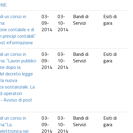
ONE
i un corso in
03-
03-
Bandi di
Esiti di
ma:
09-
10-
Servizi
gara
ne contabile e di
2014
2014
 principi contabili."
post informazione
i un corso in
03-
03-
Bandi di
Esiti di
a: "Lavori pubblici:
09-
10-
Servizi
gara
one dopo la
2014
2014
del decreto legge
 la nuova
a sostanziale. La
li operatori
" - Avviso di post
i un corso in
03-
03-
Bandi di
Esiti di
ma:"La
09-
10-
Servizi
gara
elettronica nei
2014
2014