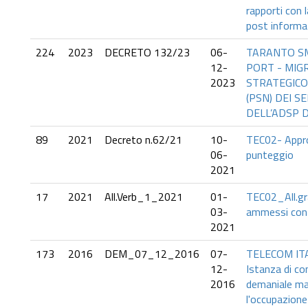
rapporti con 
post informa
224
2023
DECRETO 132/23
06-
TARANTO SM
12-
PORT - MIG
2023
STRATEGICO
(PSN) DEI SE
DELL’ADSP D
89
2021
Decreto n.62/21
10-
TEC02- Appro
06-
punteggio
2021
17
2021
All.Verb_1_2021
01-
TEC02_All.gr
03-
ammessi con 
2021
173
2016
DEM_07_12_2016
07-
TELECOM ITA
12-
Istanza di c
2016
demaniale ma
l'occupazione