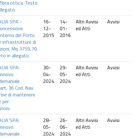
fibra ottica. Testo
llegato.
LIA SPA -
16-
14-
Altri Avvisi
Avvisi
Concessione
12-
01-
ed Atti
'interno del Porto
2015
2016
r infrastrutture di
zioni. Mq 3759,70.
o in allegato.
LIA SPA:
30-
29-
Altri Avvisi
Avvisi
innovo
04-
05-
ed Atti
demaniale
2024
2024
art. 36 Cod. Nav.
fine di mantenere
e per
ioni.
LIA SPA:
28-
26-
Altri Avvisi
Avvisi
innovo
05-
06-
ed Atti
demaniale
2024
2024