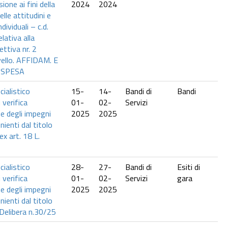
one ai fini della
2024
2024
lle attitudini e
dividuali – c.d.
elativa alla
ettiva nr. 2
ivello. AFFIDAM. E
 SPESA
ialistico
15-
14-
Bandi di
Bandi
i verifica
01-
02-
Servizi
ne degli impegni
2025
2025
enienti dal titolo
ex art. 18 L.
ialistico
28-
27-
Bandi di
Esiti di
i verifica
01-
02-
Servizi
gara
ne degli impegni
2025
2025
enienti dal titolo
Delibera n.30/25