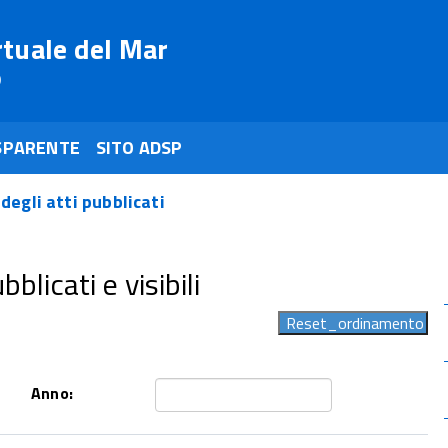
rtuale del Mar
o
SPARENTE
SITO ADSP
 degli atti pubblicati
blicati e visibili
Anno: