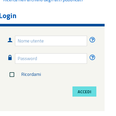
Login
Nome
Nome
utente
utente
dimentica
Password
Password
dimentica
Ricordami
ACCEDI