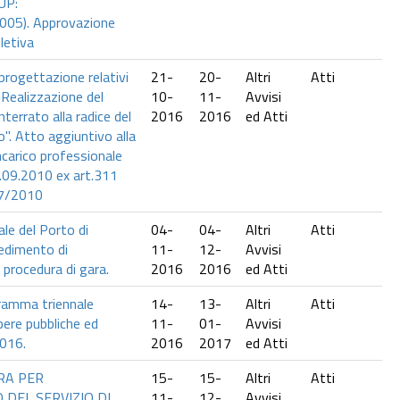
UP:
05). Approvazione
pletiva
i progettazione relativi
21-
20-
Altri
Atti
 "Realizzazione del
10-
11-
Avvisi
terrato alla radice del
2016
2016
ed Atti
". Atto aggiuntivo alla
ncarico professionale
2.09.2010 ex art.311
07/2010
ale del Porto di
04-
04-
Altri
Atti
edimento di
11-
12-
Avvisi
 procedura di gara.
2016
2016
ed Atti
ramma triennale
14-
13-
Altri
Atti
ere pubbliche ed
11-
01-
Avvisi
2016.
2016
2017
ed Atti
RA PER
15-
15-
Altri
Atti
 DEL SERVIZIO DI
11-
12-
Avvisi