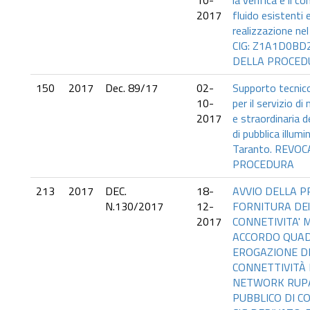
10-
la verifica e il c
2017
fluido esistenti 
realizzazione nel
CIG: Z1A1D0BD
DELLA PROCED
150
2017
Dec. 89/17
02-
Supporto tecnic
10-
per il servizio d
2017
e straordinaria de
di pubblica illum
Taranto. REVOC
PROCEDURA
213
2017
DEC.
18-
AVVIO DELLA P
N.130/2017
12-
FORNITURA DEl 
2017
CONNETIVITA' 
ACCORDO QUA
EROGAZIONE DI 
CONNETTIVITÀ
NETWORK RUPA
PUBBLICO DI CO