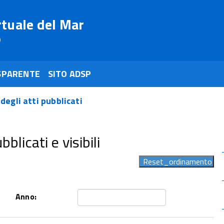
rtuale del Mar
o
SPARENTE
SITO ADSP
 degli atti pubblicati
blicati e visibili
Anno: