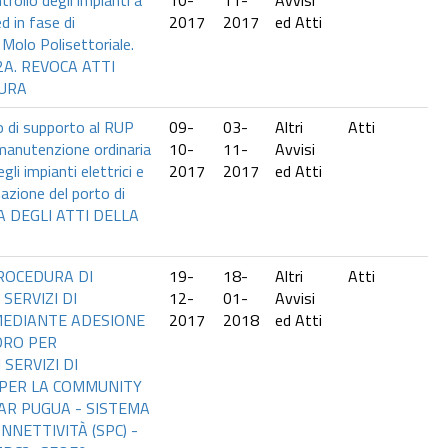
ontrollo degli impianti a
10-
11-
Avvisi
ed in fase di
2017
2017
ed Atti
 Molo Polisettoriale.
2A. REVOCA ATTI
URA
o di supporto al RUP
09-
03-
Altri
Atti
i manutenzione ordinaria
10-
11-
Avvisi
gli impianti elettrici e
2017
2017
ed Atti
inazione del porto di
A DEGLI ATTI DELLA
ROCEDURA DI
19-
18-
Altri
Atti
SERVIZI DI
12-
01-
Avvisi
MEDIANTE ADESIONE
2017
2018
ed Atti
DRO PER
SERVIZI DI
 PER LA COMMUNITY
R PUGUA - SISTEMA
NNETTIVITÀ (SPC) -