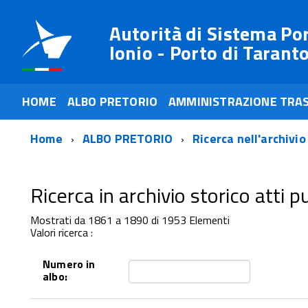
Autorità di Sistema Po
Ionio - Porto di Tarant
HOME
ALBO PRETORIO
AMMINISTRAZIONE TRA
Home
ALBO PRETORIO
Ricerca nell'archivio
Ricerca in archivio storico atti pub
Mostrati da 1861 a 1890 di 1953 Elementi
Valori ricerca :
Numero in
albo: