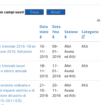
con campi vuoti
Data
Data
inizio
fine
Sezione
Categoria
 triennale 2016-18 ed
10-
09-
Altri
Atti
avori 2016. Adozione
11-
01-
Avvisi
2015
2016
ed Atti
triennale lavori
18-
17-
Altri
Atti
 e elenco annuale
11-
01-
Avvisi
2015
2016
ed Atti
tenzione ordinaria e
21-
20-
Altri
Atti
i impianti elettrici e di
10-
11-
Avvisi
zione del porto di
2016
2016
ed Atti
015-2017 (CIG: