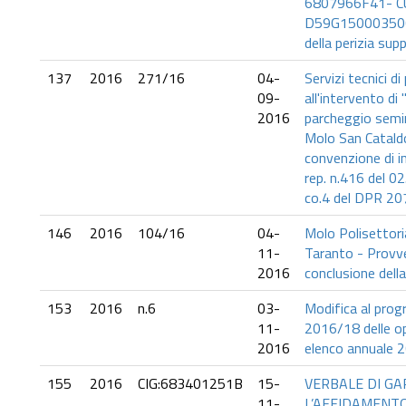
6807966F41- C
D59G150003500
della perizia sup
137
2016
271/16
04-
Servizi tecnici d
09-
all'intervento di
2016
parcheggio semin
Molo San Cataldo
convenzione di i
rep. n.416 del 0
co.4 del DPR 2
146
2016
104/16
04-
Molo Polisettori
11-
Taranto - Provv
2016
conclusione della
153
2016
n.6
03-
Modifica al prog
11-
2016/18 delle op
2016
elenco annuale 
155
2016
CIG:683401251B
15-
VERBALE DI GA
11-
L’AFFIDAMENTO