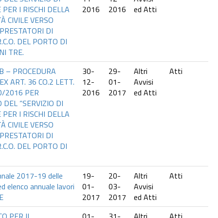
PER I RISCHI DELLA
2016
2016
ed Atti
À CIVILE VERSO
 PRESTATORI DI
R.C.O. DEL PORTO DI
I TRE.
1B – PROCEDURA
30-
29-
Altri
Atti
X ART. 36 CO.2 LETT.
12-
01-
Avvisi
50/2016 PER
2016
2017
ed Atti
 DEL “SERVIZIO DI
PER I RISCHI DELLA
À CIVILE VERSO
 PRESTATORI DI
R.C.O. DEL PORTO DI
nale 2017-19 delle
19-
20-
Altri
Atti
ed elenco annuale lavori
01-
03-
Avvisi
E
2017
2017
ed Atti
O PER IL
01-
31-
Altri
Atti