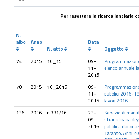
Per resettare la ricerca lanciarla 
N.
albo
Anno
Data
N. atto
Oggetto
74
2015
10_15
09-
Programmazione
11-
elenco annuale l
2015
78
2015
10_2015
09-
Programmazione 
11-
pubblici 2016-18
2015
lavori 2016
136
2016
n.331/16
23-
Servizio di manu
09-
straordinaria degl
2016
pubblica illumina
Taranto. Anni 2