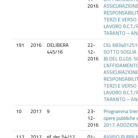
2016
ASSICURAZIONE 
RESPONSABILIT
TERZI E VERSO
LAVORO R.C.T./
TARANTO – ANN
191
2016
DELIBERA
22-
CIG: 68340125
445/16
12-
SOTTO SOGLIA E
2016
B) DEL D.LGS. 
L’AFFIDAMENTO
ASSICURAZIONE 
RESPONSABILIT
TERZI E VERSO
LAVORO R.C.T./
TARANTO – AN
10
2017
9
23-
Programma trien
12-
opere pubbliche 
2016
2017. ADOZION
117
2017
rif. dec 54/17
01-
AVVISO PUBBLIC