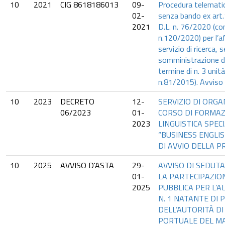
10
2021
CIG 8618186013
09-
Procedura telemati
02-
senza bando ex art.1,
2021
D.L. n. 76/2020 (conv
n.120/2020) per l’a
servizio di ricerca, 
somministrazione di
termine di n. 3 unità
n.81/2015). Avviso 
10
2023
DECRETO
12-
SERVIZIO DI ORGA
06/2023
01-
CORSO DI FORMA
2023
LINGUISTICA SPECI
“BUSINESS ENGLIS
DI AVVIO DELLA 
10
2025
AVVISO D'ASTA
29-
AVVISO DI SEDUTA
01-
LA PARTECIPAZION
2025
PUBBLICA PER L’A
N. 1 NATANTE DI 
DELL’AUTORITÀ DI
PORTUALE DEL MA