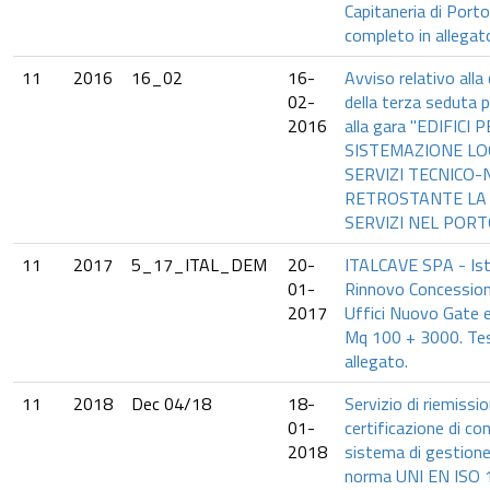
Capitaneria di Port
completo in allegat
11
2016
16_02
16-
Avviso relativo all
02-
della terza seduta p
2016
alla gara "EDIFICI 
SISTEMAZIONE LOG
SERVIZI TECNICO-
RETROSTANTE LA
SERVIZI NEL POR
11
2017
5_17_ITAL_DEM
20-
ITALCAVE SPA - Ist
01-
Rinnovo Concession
2017
Uffici Nuovo Gate e
Mq 100 + 3000. Tes
allegato.
11
2018
Dec 04/18
18-
Servizio di riemissio
01-
certificazione di co
2018
sistema di gestione
norma UNI EN ISO 