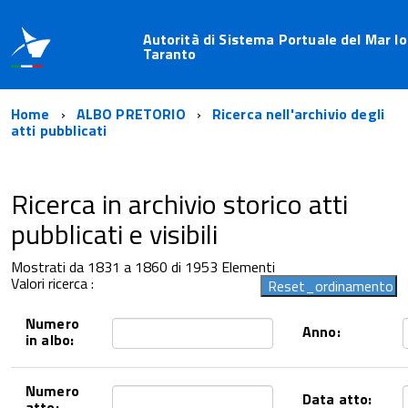
Autorità di Sistema Portuale del Mar Io
Taranto
Home
ALBO PRETORIO
Ricerca nell'archivio degli
atti pubblicati
Ricerca in archivio storico atti
pubblicati e visibili
Mostrati da 1831 a 1860 di 1953 Elementi
Valori ricerca :
Numero
Anno:
in albo:
Numero
Data atto:
atto: