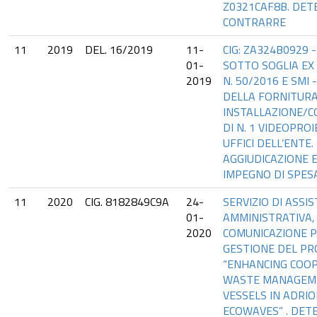
Z0321CAF8B. DET
CONTRARRE
11
2019
DEL. 16/2019
11-
CIG: ZA324B0929
01-
SOTTO SOGLIA EX 
2019
N. 50/2016 E SMI
DELLA FORNITUR
INSTALLAZIONE/C
DI N. 1 VIDEOPRO
UFFICI DELL’ENTE. 
AGGIUDICAZIONE E
IMPEGNO DI SPESA
11
2020
CIG. 8182849C9A
24-
SERVIZIO DI ASSI
01-
AMMINISTRATIVA, 
2020
COMUNICAZIONE P
GESTIONE DEL P
“ENHANCING COOP
WASTE MANAGEM
VESSELS IN ADRIO
ECOWAVES” . DET