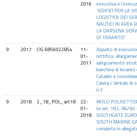
2016
esecutiva e l’esecuz
“EDIFICI PER LA 
LOGISTICA DEI SER
NAUTICI IN AREA
LA DARSENA SERV
DI TARANTO”.
9
2017
C!G 6856022854
11-
Appalto di esecuzion
01-
rettifica, allargame
2017
adeguamento strutt
banchina di levante
Cataldo e consolida
Calata l. Verbale di 
n.3
9
2018
2_18_POL_art18
22-
MOLO POLISETTORI
01-
ex art. 18 L. 84/9
2018
SOUTHGATE EURO
SOUTH MARINE GA
completo in allegat