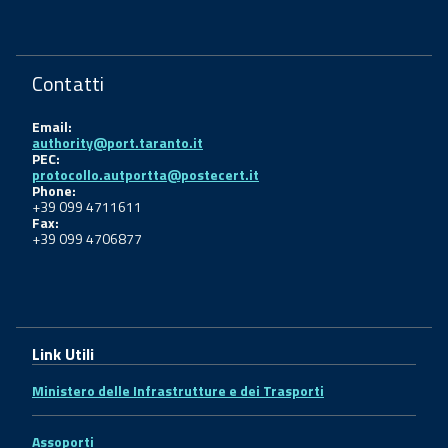
Contatti
Email:
authority@port.taranto.it
PEC:
protocollo.autportta@postecert.it
Phone:
+39 099 4711611
Fax:
+39 099 4706877
Link Utili
Ministero delle Infrastrutture e dei Trasporti
Assoporti