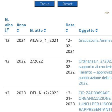
N.
albo
Anno
Data
N. atto
Oggetto
12
2021
All.Verb_1_2021
12-
Graduatoria Ammes
02-
2021
12
2022
2/2022
01-
Ordinanza n. 2/2022
02-
supporto ai crocieris
2022
Taranto – approvaz
pubblicazione delle 
2022.
12
2023
DEL. N. 12/2023
13-
CIG: ZAD3969A0E 
01-
ORGANIZZAZIONE 
2023
LUNCH PER L’INCO
RAPPRESENTANTI 