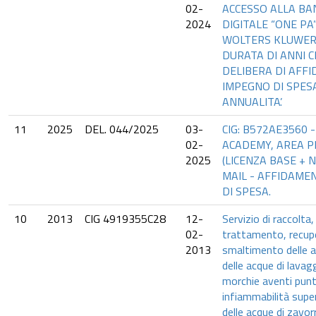
02-
ACCESSO ALLA BA
2024
DIGITALE “ONE PA
WOLTERS KLUWER,
DURATA DI ANNI C
DELIBERA DI AFF
IMPEGNO DI SPES
ANNUALITA’.
11
2025
DEL. 044/2025
03-
CIG: B572AE3560
02-
ACADEMY, AREA 
2025
(LICENZA BASE + N
MAIL - AFFIDAME
DI SPESA.
10
2013
CIG 4919355C28
12-
Servizio di raccolta
02-
trattamento, recup
2013
smaltimento delle a
delle acque di lavagg
morchie aventi punt
infiammabilità supe
delle acque di zavor