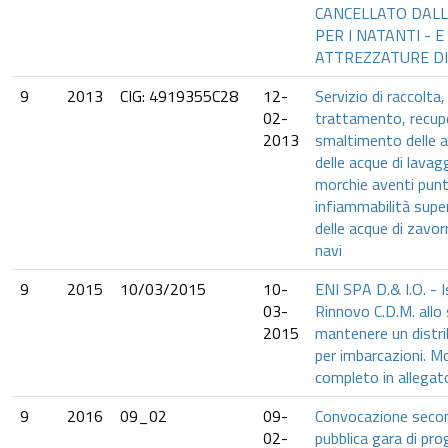
CANCELLATO DALL
PER I NATANTI - E
ATTREZZATURE DI
9
2013
CIG: 4919355C28
12-
Servizio di raccolta
02-
trattamento, recup
2013
smaltimento delle a
delle acque di lavagg
morchie aventi punt
infiammabilità supe
delle acque di zavor
navi
9
2015
10/03/2015
10-
ENI SPA D.& I.O. - 
03-
Rinnovo C.D.M. allo
2015
mantenere un distri
per imbarcazioni. M
completo in allegat
9
2016
09_02
09-
Convocazione seco
02-
pubblica gara di pr