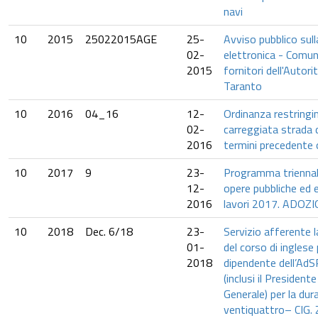
navi
10
2015
25022015AGE
25-
Avviso pubblico sul
02-
elettronica - Comun
2015
fornitori dell'Autori
Taranto
10
2016
04_16
12-
Ordinanza restring
02-
carreggiata strada 
2016
termini precedente
10
2017
9
23-
Programma triennal
12-
opere pubbliche ed 
2016
lavori 2017. ADOZ
10
2018
Dec. 6/18
23-
Servizio afferente l
01-
del corso di inglese 
2018
dipendente dell’AdS
(inclusi il President
Generale) per la dur
ventiquattro– CIG