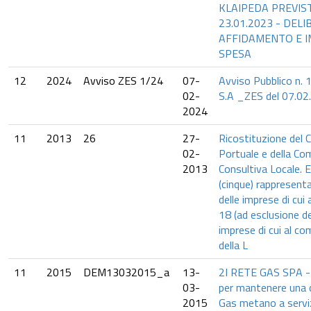
KLAIPEDA PREVIS
23.01.2023 - DELI
AFFIDAMENTO E I
SPESA
12
2024
Avviso ZES 1/24
07-
Avviso Pubblico n.
02-
S.A _ZES del 07.02
2024
11
2013
26
27-
Ricostituzione del 
02-
Portuale e della C
2013
Consultiva Locale. El
(cinque) rappresenta
delle imprese di cui 
18 (ad esclusione de
imprese di cui al c
della L
11
2015
DEM13032015_a
13-
2I RETE GAS SPA - 
03-
per mantenere una 
2015
Gas metano a serviz