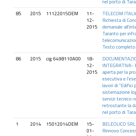
nel porto di Tar
85
2015
11122015DEM
11-
TELECOM ITALI
12-
Richiesta di Con
2015
demaniale all'int
Taranto per infr
telecomunicazio
Testo completo i
86
2015
cig 6498110A00
18-
DOCUMENTAZI
12-
INTEGRATIVA- 
2015
aperta per la pr
esecutiva e l'es
lavori di "Edifici 
sistemazione log
servizi tecnico-n
retrostante la d
nel porto di Tar
1
2014
15012014DEM
15-
BELEOLICO SRL -
01-
Rinnovo Concess