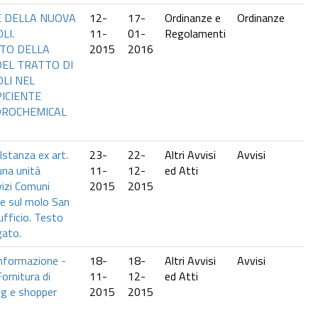
E DELLA NUOVA
12-
17-
Ordinanze e
Ordinanze
LI.
11-
01-
Regolamenti
TO DELLA
2015
2016
DEL TRATTO DI
LI NEL
ICIENTE
IDROCHEMICAL
stanza ex art.
23-
22-
Altri Avvisi
Avvisi
una unità
11-
12-
ed Atti
vizi Comuni
2015
2015
te sul molo San
ufficio. Testo
gato.
informazione -
18-
18-
Altri Avvisi
Avvisi
rnitura di
11-
12-
ed Atti
ing e shopper
2015
2015