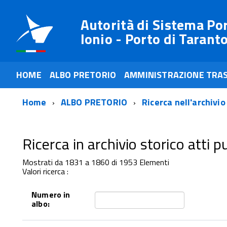
Autorità di Sistema Po
Ionio - Porto di Tarant
HOME
ALBO PRETORIO
AMMINISTRAZIONE TRA
Home
ALBO PRETORIO
Ricerca nell'archivio
Ricerca in archivio storico atti pub
Mostrati da 1831 a 1860 di 1953 Elementi
Valori ricerca :
Numero in
albo: