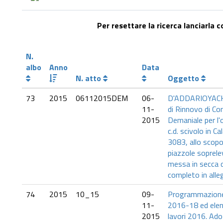
Per resettare la ricerca lanciarla 
N.
albo
Anno
Data
N. atto
Oggetto
73
2015
06112015DEM
06-
D'ADDARIOYACHT
11-
di Rinnovo di Co
2015
Demaniale per l'
c.d. scivolo in C
3083, allo scopo 
piazzole soprele
messa in secca d
completo in alle
74
2015
10_15
09-
Programmazione
11-
2016-18 ed elen
2015
lavori 2016. Ad