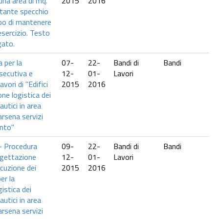
una area di mq.
2015
2016
stante specchio
opo di mantenere
esercizio. Testo
gato.
 per la
07-
22-
Bandi di
Bandi
secutiva e
12-
01-
Lavori
avori di "Edifici
2015
2016
ne logistica dei
autici in area
arsena servizi
anto"
 Procedura
09-
22-
Bandi di
Bandi
ogettazione
12-
01-
Lavori
ecuzione dei
2015
2016
per la
istica dei
autici in area
arsena servizi