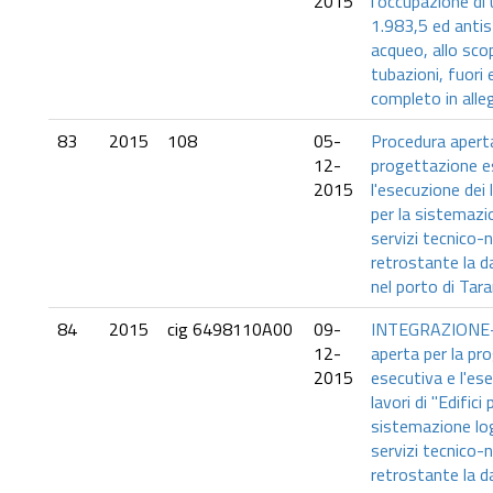
2015
l'occupazione di 
1.983,5 ed anti
acqueo, allo sc
tubazioni, fuori 
completo in alle
83
2015
108
05-
Procedura aperta
12-
progettazione e
2015
l'esecuzione dei l
per la sistemazio
servizi tecnico-n
retrostante la d
nel porto di Tar
84
2015
cig 6498110A00
09-
INTEGRAZIONE-
12-
aperta per la pr
2015
esecutiva e l'es
lavori di "Edifici 
sistemazione log
servizi tecnico-n
retrostante la d