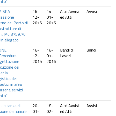
anto"
A SPA -
16-
14-
Altri Avvisi
Avvisi
cessione
12-
01-
ed Atti
erno del Porto di
2015
2016
astrutture di
ni. Mq 3759,70.
n allegato.
ONE
18-
18-
Bandi di
Bandi
Procedura
12-
01-
Lavori
ogettazione
2015
2016
ecuzione dei
per la
istica dei
autici in area
arsena servizi
anto"
 Istanza di
20-
18-
Altri Avvisi
Avvisi
ione demaniale
01-
02-
ed Atti