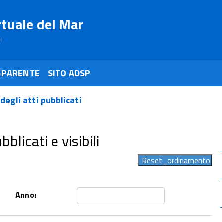
rtuale del Mar
o
SPARENTE
SITO ADSP
 degli atti pubblicati
blicati e visibili
Anno: