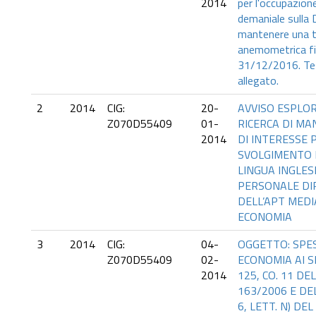
2014
per l'occupazion
demaniale sulla 
mantenere una t
anemometrica fi
31/12/2016. Te
allegato.
2
2014
CIG:
20-
AVVISO ESPLOR
Z070D55409
01-
RICERCA DI MA
2014
DI INTERESSE 
SVOLGIMENTO D
LINGUA INGLESE
PERSONALE D
DELL’APT MEDI
ECONOMIA
3
2014
CIG:
04-
OGGETTO: SPES
Z070D55409
02-
ECONOMIA AI SE
2014
125, CO. 11 DEL
163/2006 E DEL
6, LETT. N) DEL