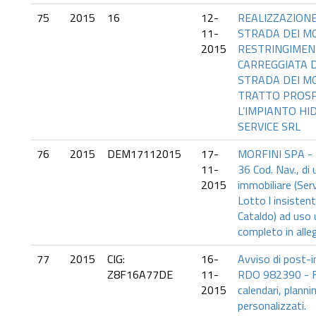
75
2015
16
12-
REALIZZAZION
11-
STRADA DEI MO
2015
RESTRINGIMEN
CARREGGIATA 
STRADA DEI MO
TRATTO PROSP
L’IMPIANTO H
SERVICE SRL
76
2015
DEM17112015
17-
MORFINI SPA - I
11-
36 Cod. Nav., di 
2015
immobiliare (Ser
Lotto l insisten
Cataldo) ad uso 
completo in alle
77
2015
CIG:
16-
Avviso di post-
Z8F16A77DE
11-
RDO 982390 - Fo
2015
calendari, plann
personalizzati.