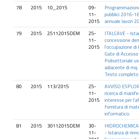
78
2015
10_2015
09-
Programmazione 
11-
pubblici 2016-18
2015
annuale lavori 2
79
2015
25112015DEM
25-
ITALCAVE - Ista
11-
concessione dem
2015
l'occupazione di 
Gate di Accesso
Polisettoriale us
adiacente di mq. 
Testo completo i
80
2015
113/2015
25-
AVVISO ESPLORA
11-
ricerca di manife
2015
interesse per l’
fornitura di mate
informatico.
81
2015
30112015DEM
30-
HIDROCHEMICAL 
11-
- Istanza di rin