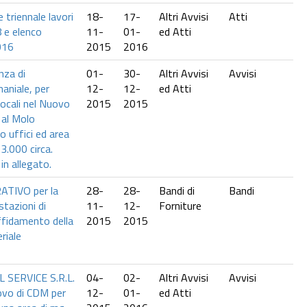
triennale lavori
18-
17-
Altri Avvisi
Atti
 e elenco
11-
01-
ed Atti
016
2015
2016
nza di
01-
30-
Altri Avvisi
Avvisi
aniale, per
12-
12-
ed Atti
locali nel Nuovo
2015
2015
 al Molo
o uffici ed area
3.000 circa.
n allegato.
TIVO per la
28-
28-
Bandi di
Bandi
stazioni di
11-
12-
Forniture
affidamento della
2015
2015
riale
SERVICE S.R.L.
04-
02-
Altri Avvisi
Avvisi
novo di CDM per
12-
01-
ed Atti