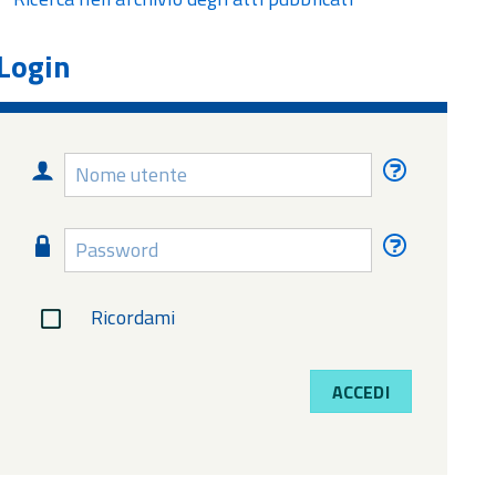
Login
Nome
Nome
utente
utente
dimentica
Password
Password
dimentica
Ricordami
ACCEDI