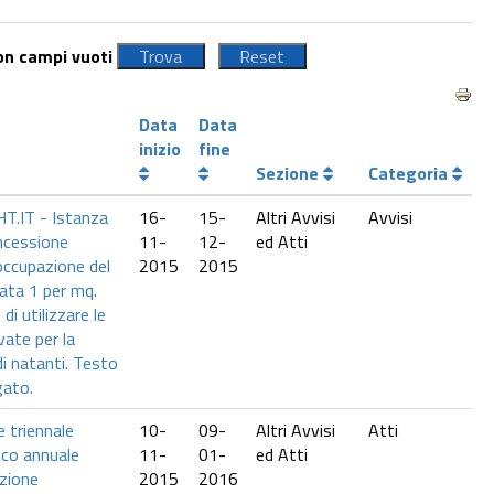
con campi vuoti
Data
Data
inizio
fine
Sezione
Categoria
.IT - Istanza
16-
15-
Altri Avvisi
Avvisi
ncessione
11-
12-
ed Atti
occupazione del
2015
2015
alata 1 per mq.
di utilizzare le
vate per la
i natanti. Testo
gato.
 triennale
10-
09-
Altri Avvisi
Atti
co annuale
11-
01-
ed Atti
ozione
2015
2016