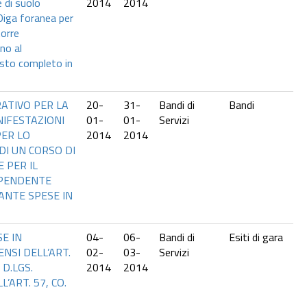
e di suolo
2014
2014
Diga foranea per
orre
no al
sto completo in
ATIVO PER LA
20-
31-
Bandi di
Bandi
NIFESTAZIONI
01-
01-
Servizi
PER LO
2014
2014
I UN CORSO DI
 PER IL
IPENDENTE
ANTE SPESE IN
E IN
04-
06-
Bandi di
Esiti di gara
NSI DELL’ART.
02-
03-
Servizi
 D.LGS.
2014
2014
L’ART. 57, CO.