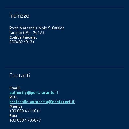
Indirizzo
Porto Mercantile Molo S. Cataldo
Taranto (TA) - 74123
Codice Fiscale:
90048270731
Contatti
Email:
authority@port.taranto.it
PEC:
protocollo.autportta@postecert.it
Phone:
+39 099 4711611
Fax:
+39 099 4706877