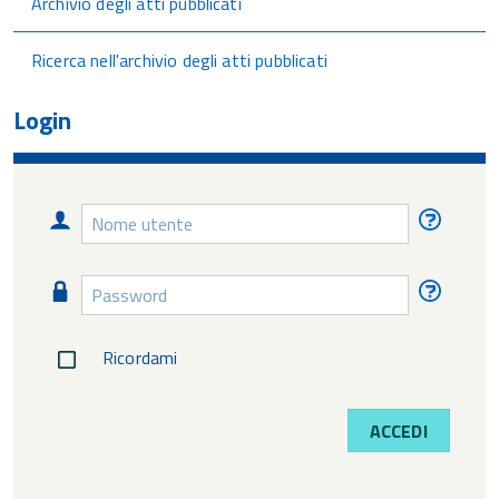
Archivio degli atti pubblicati
Ricerca nell'archivio degli atti pubblicati
Login
Nome
Nome
utente
utente
diment
Password
Passw
diment
Ricordami
ACCEDI