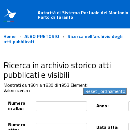
Autorità di Sistema Portuale del Mar Ionio 
Porto di Taranto
Home
ALBO PRETORIO
Ricerca nell'archivio degli
atti pubblicati
Ricerca in archivio storico atti
pubblicati e visibili
Mostrati da 1801 a 1830 di 1953 Elementi
Valori ricerca :
Numero
Anno:
in albo:
Numero
Data atto:
atto: