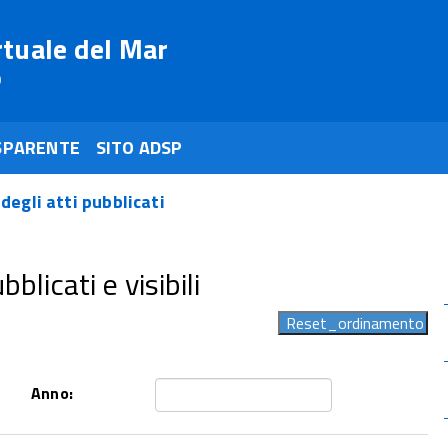
rtuale del Mar
o
SPARENTE
SITO ADSP
 degli atti pubblicati
blicati e visibili
Anno: