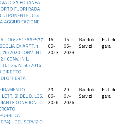
OVA DIGA FORANEA
PORTO FUORI RADA
DI PONENTE". CIG:
RA AGGIUDICAZIONE
6 - CIG: Z813AAE577
16-
15-
Bandi di
Esiti di
OGLIA EX ARTT. 1,
05-
06-
Servizi
gara
L. 76/2020 CONV. IN L.
2023
2023
21 CONV. IN L.
 D. LGS. N. 50/2016
O DIRETTO
 DI OFFERTA
AFFIDAMENTO
29-
29-
Bandi di
Esiti di
LETT. B) DEL D. LGS.
06-
07-
Servizi
gara
MEDIANTE CONFRONTO
2026
2026
MERCATO
PUBBLICA
EPA) –DEL SERVIZIO