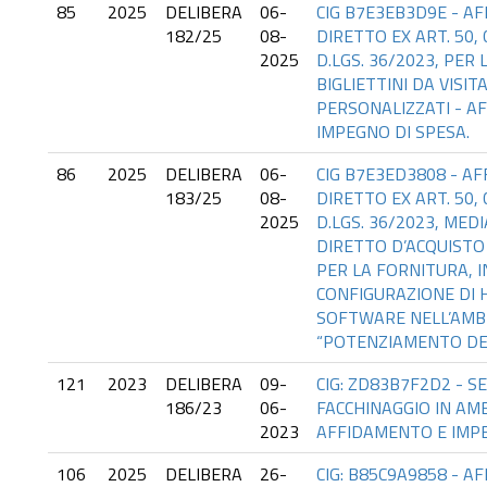
85
2025
DELIBERA
06-
CIG B7E3EB3D9E - A
182/25
08-
DIRETTO EX ART. 50, C
2025
D.LGS. 36/2023, PER
BIGLIETTINI DA VISITA
PERSONALIZZATI - A
IMPEGNO DI SPESA.
86
2025
DELIBERA
06-
CIG B7E3ED3808 - A
183/25
08-
DIRETTO EX ART. 50, C
2025
D.LGS. 36/2023, MED
DIRETTO D’ACQUISTO
PER LA FORNITURA, 
CONFIGURAZIONE DI
SOFTWARE NELL’AMB
“POTENZIAMENTO DE
121
2023
DELIBERA
09-
CIG: ZD83B7F2D2 - SE
186/23
06-
FACCHINAGGIO IN AM
2023
AFFIDAMENTO E IMPE
106
2025
DELIBERA
26-
CIG: B85C9A9858 - A