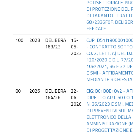
POLISETTORIALE-NU
DI PROTEZIONE DEL 
DI TARANTO- TRATTO 
6872336F0F. DELIBE
EFFICACE
100
2023
DELIBERA
15-
CUP: D51J1900001000
163/23
05-
- CONTRATTO SOTTOS
2023
CO. 2, LETT. A) DEL D.
120/2020 E D.L. 77/20
108/2021, 36 E 37 DEL
E SMI - AFFIDAMENT
MEDIANTE RICHIESTA
80
2026
DELIBERA
22-
CIG: BC1B8E1842 - 
164/26
06-
DIRETTO ART. 50 CO 1 
2026
N. 36/2023 E SMI, 
DI PREVENTIVI SUL 
ELETTRONICO DELLA 
AMMINISTRAZIONE (M
DI PROGETTAZIONE E