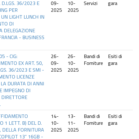
L D.LGS. 36/2023 E
09-
10-
Servizi
gara
RING PER
2025
2025
 UN LIGHT LUNCH IN
NTO DI
A DELEGAZIONE
FRANCIA - BUSINESS
5 - CIG:
26-
26-
Bandi di
Esiti di
MENTO EX ART. 50,
09-
10-
Forniture
gara
LGS. 36/2023 E SMI -
2025
2025
MENTO LICENZE
LA DURATA DI ANNI
E IMPEGNO DI
L DIRETTORE
L
AFFIDAMENTO
14-
13-
Bandi di
Esiti di
O 1 LETT. B) DEL D.
10-
11-
Forniture
gara
MI, DELLA FORNITURA
2025
2025
COPILOT 13” 16GB -