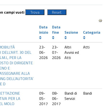
con campi vuoti
Data
Data
inizio
fine
Sezione
Categoria
MOBILITÀ
23-
23-
Altri
Atti
 DELL’ART. 30 DEL
06-
07-
Avvisi ed
.M.I., PER LA
2026
2026
Atti
OSTO DI DIRIGENTE
ENO E
 ASSEGNARE ALLA
NG DELL’AUTORITA’
E D
GETTAZIONE
09-
08-
Bandi di
Bandi
TIVA PER LA
05-
06-
Servizi
DEL MOLO
2017
2017