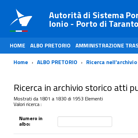
Autorità di Sistema Po
Ionio - Porto di Tarant
HOME
ALBO PRETORIO
AMMINISTRAZIONE TRA
Home
ALBO PRETORIO
Ricerca nell'archivio
Ricerca in archivio storico atti pub
Mostrati da 1801 a 1830 di 1953 Elementi
Valori ricerca :
Numero in
albo: