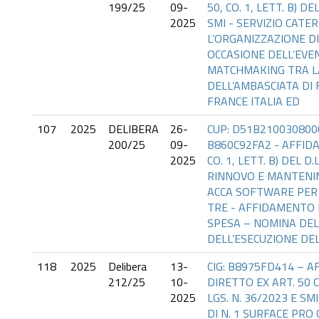
199/25
09-
50, CO. 1, LETT. B) DE
2025
SMI - SERVIZIO CATE
L’ORGANIZZAZIONE DI
OCCASIONE DELL’EVE
MATCHMAKING TRA L
DELL’AMBASCIATA DI 
FRANCE ITALIA ED
107
2025
DELIBERA
26-
CUP: D51B2100308000
200/25
09-
B860C92FA2 - AFFIDA
2025
CO. 1, LETT. B) DEL D.
RINNOVO E MANTENI
ACCA SOFTWARE PER 
TRE - AFFIDAMENTO 
SPESA – NOMINA DE
DELL’ESECUZIONE DE
118
2025
Delibera
13-
CIG: B8975FD414 – 
212/25
10-
DIRETTO EX ART. 50 C
2025
LGS. N. 36/2023 E S
DI N. 1 SURFACE PRO 