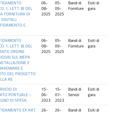
FFIDAMENTO
06-
05-
Bandi di
Esiti di
O. 1, LETT. B) DEL
08-
09-
Forniture
gara
 LA FORNITURA DI
2025
2025
 DIGITALI
FFIDAMENTO E
FFIDAMENTO
06-
05-
Bandi di
Esiti di
O. 1, LETT. B) DEL
08-
09-
Forniture
gara
IANTE ORDINE
2025
2025
 (ODA) SUL MEPA
INSTALLAZIONE E
 HARDWARE E
ITO DEL PROGETTO
LLA RE
RVIZIO DI
15-
15-
Bandi di
Esiti di
BITO PORTUALE –
06-
07-
Servizi
gara
GNO DI SPESA.
2023
2023
FFIDAMENTO EX ART.
26-
26-
Bandi di
Esiti di