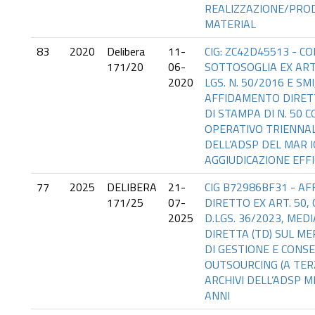
REALIZZAZIONE/PRO
MATERIAL
83
2020
Delibera
11-
CIG: ZC42D45513 - 
171/20
06-
SOTTOSOGLIA EX ARTT
2020
LGS. N. 50/2016 E SM
AFFIDAMENTO DIRETT
DI STAMPA DI N. 50 
OPERATIVO TRIENNAL
DELL’ADSP DEL MAR I
AGGIUDICAZIONE EFFI
77
2025
DELIBERA
21-
CIG B72986BF31 - A
171/25
07-
DIRETTO EX ART. 50, C
2025
D.LGS. 36/2023, MED
DIRETTA (TD) SUL ME
DI GESTIONE E CONS
OUTSOURCING (A TERZ
ARCHIVI DELL’ADSP M
ANNI