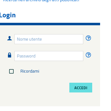
Login
Nome
Nome
utente
utente
dimentica
Password
Password
dimentica
Ricordami
ACCEDI