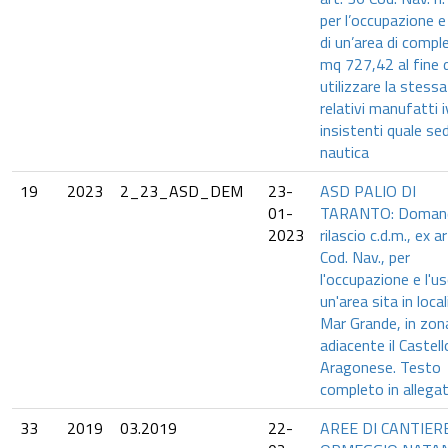
per l’occupazione e
di un’area di comple
mq 727,42 al fine d
utilizzare la stessa
relativi manufatti i
insistenti quale se
nautica
19
2023
2_23_ASD_DEM
23-
ASD PALIO DI
01-
TARANTO: Domand
2023
rilascio c.d.m., ex a
Cod. Nav., per
l'occupazione e l'us
un'area sita in local
Mar Grande, in zon
adiacente il Castell
Aragonese. Testo
completo in allegat
33
2019
03.2019
22-
AREE DI CANTIER