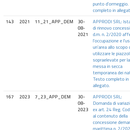
punto d'ormeggio.
completo in allegat
143
2021
11_21_APP_DEM
30-
APPRODI SRL: Ist
08-
di rinnovo concess
2021
d.m. n. 2/2020 aff
l'occupazione e l'us
un'area allo scopo 
utilizzare le piazzo
sopraelevate per la
messa in secca
temporanea dei nat
Testo completo in
allegato.
167
2023
7_23_APP_DEM
30-
APPRODI SRL:
08-
Domanda di variazi
2023
ex art. 24 Reg. Cod
al contenuto della
concessione deman
marittima n. 2/202