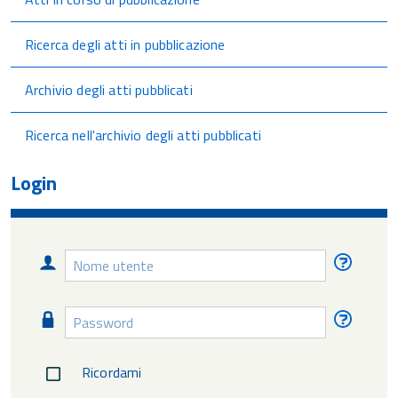
Ricerca degli atti in pubblicazione
Archivio degli atti pubblicati
Ricerca nell'archivio degli atti pubblicati
Login
Nome
Nome
utente
utente
diment
Password
Passw
diment
Ricordami