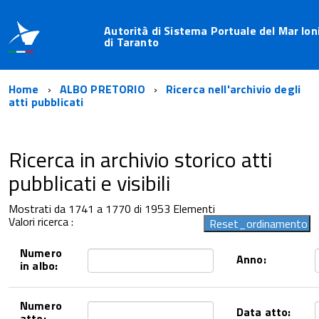
Autorità di Sistema Portuale del Mar Ion
di Taranto
Home
ALBO PRETORIO
Ricerca nell'archivio degli
atti pubblicati
Ricerca in archivio storico atti
pubblicati e visibili
Mostrati da 1741 a 1770 di 1953 Elementi
Valori ricerca :
Numero
Anno:
in albo:
Numero
Data atto:
atto: