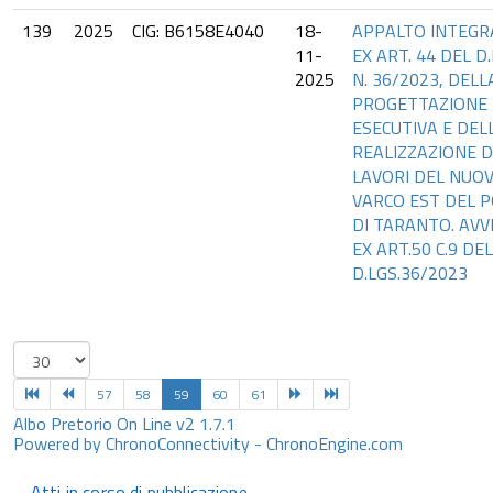
139
2025
CIG: B6158E4040
18-
APPALTO INTEGR
11-
EX ART. 44 DEL D.
2025
N. 36/2023, DELL
PROGETTAZIONE
ESECUTIVA E DEL
REALIZZAZIONE D
LAVORI DEL NUO
VARCO EST DEL 
DI TARANTO. AVV
EX ART.50 C.9 DEL
D.LGS.36/2023
57
58
59
60
61
Albo Pretorio On Line v2 1.7.1
Powered by ChronoConnectivity - ChronoEngine.com
Atti in corso di pubblicazione