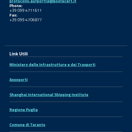
protocollo.autportta@postecert.it
Phone:
+39 099 4711611
Fax:
+39 099 4706877
Link Utili
Ministero delle Infrastrutture e dei Trasporti
Assoporti
Shanghai International Shipping Institute
Regione Puglia
Comune di Taranto