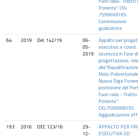
fuori rada- Tratto 
Ponente”. CIG:
7590668165.
Commissione
giudicatrice
64
2019
Del. 142/19
06-
Appalto per proge
05-
esecutivo e coord. 
2019
sicurezza in fase di
progettazione, rela
alla“Riqualificazion
Molo Polisettoriale
Nuova Diga Forane
protezione del Por
fuori rada - Tratto 
Ponente”.
CIG:7590668165.
Aggiudicazione eff
193
2016
DEC 123/16
29-
APPALTO PER PR
12-
ESECUTIVA ED