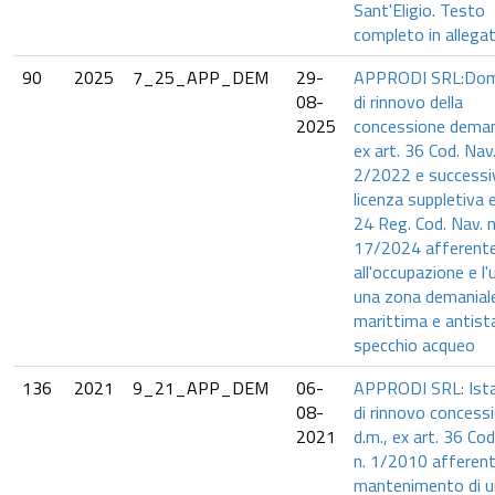
Sant'Eligio. Testo
completo in allegat
90
2025
7_25_APP_DEM
29-
APPRODI SRL:Do
08-
di rinnovo della
2025
concessione deman
ex art. 36 Cod. Nav.
2/2022 e successi
licenza suppletiva e
24 Reg. Cod. Nav. n
17/2024 afferent
all'occupazione e l'
una zona demanial
marittima e antist
specchio acqueo
136
2021
9_21_APP_DEM
06-
APPRODI SRL: Ist
08-
di rinnovo concess
2021
d.m., ex art. 36 Cod
n. 1/2010 afferente
mantenimento di u