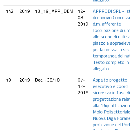
142
2019
13_19_APP_DEM
12-
APPRODI SRL - Is
08-
di rinnovo Concess
2019
d.m. afferente
l'occupazione di un
allo scopo di utilizz
piazzole sopraelev
per la messa in se
temporanea dei nat
Testo completo in
allegato.
19
2019
Dec. 138/18
07-
Appalto progetto
12-
esecutivo e coord. 
2018
sicurezza in fase di
progettazione relat
alla “Riqualificazio
Molo Polisettoriale
Nuova Diga Forane
protezione del Por