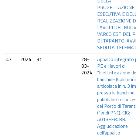
DELLA
PROGETTAZIONE
ESECUTIVA E DEL
REALIZZAZIONE D
LAVORI DEL NUO
VARCO EST DEL 
DI TARANTO. AVV
SEDUTA TELEMAT
47
2024
31
28-
Appalto integrato p
03-
PE e i lavori di
2024
“Elettrificazione de
banchine (Cold ironi
articolata in n. 3 i
presso le banchine
pubbliche/in conce
del Porto di Taran
(fondi PNC). CIG:
A013FF8CBB.
Aggiudicazione
dell’appalto