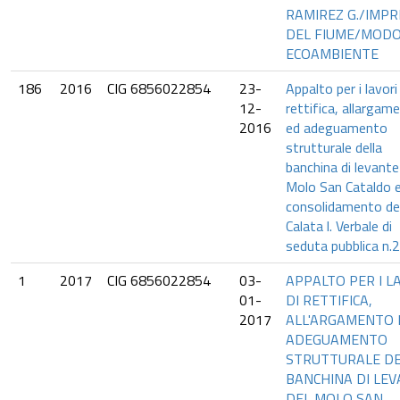
RAMIREZ G./IMP
DEL FIUME/MOD
ECOAMBIENTE
186
2016
CIG 6856022854
23-
Appalto per i lavori 
12-
rettifica, allargam
2016
ed adeguamento
strutturale della
banchina di levante
Molo San Cataldo 
consolidamento del
Calata l. Verbale di
seduta pubblica n.2
1
2017
CIG 6856022854
03-
APPALTO PER I L
01-
DI RETTIFICA,
2017
ALL'ARGAMENTO 
ADEGUAMENTO
STRUTTURALE D
BANCHINA DI LE
DEL MOLO SAN