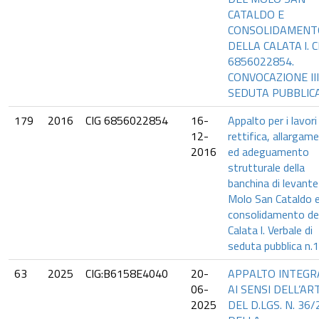
CATALDO E
CONSOLIDAMENT
DELLA CALATA l. C
6856022854.
CONVOCAZIONE III
SEDUTA PUBBLIC
179
2016
CIG 6856022854
16-
Appalto per i lavori 
12-
rettifica, allargam
2016
ed adeguamento
strutturale della
banchina di levante
Molo San Cataldo 
consolidamento del
Calata l. Verbale di
seduta pubblica n.1
63
2025
CIG:B6158E4040
20-
APPALTO INTEGR
06-
AI SENSI DELL’ART
2025
DEL D.LGS. N. 36