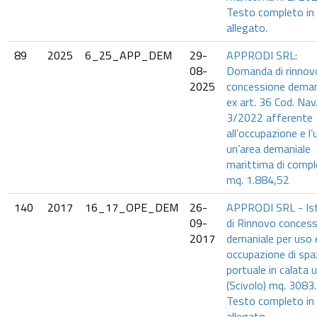
Testo completo in
allegato.
89
2025
6_25_APP_DEM
29-
APPRODI SRL:
08-
Domanda di rinnovo
2025
concessione deman
ex art. 36 Cod. Nav.
3/2022 afferente
all’occupazione e l’
un’area demaniale
marittima di compl
mq. 1.884,52
140
2017
16_17_OPE_DEM
26-
APPRODI SRL - Is
09-
di Rinnovo conces
2017
demaniale per uso 
occupazione di spa
portuale in calata 
(Scivolo) mq. 3083.
Testo completo in
allegato.