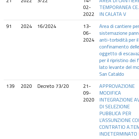
21
2022
3/22
14-
AREA DI CANTIER
02-
TEMPORANEA CE.
2022
IN CALATA V
91
2024
16/2024
13-
Area di cantiere pe
06-
sistemazione pann
2024
anti-torbidità per il
confinamento delle
oggetto di escava
per il ripristino dei 
lato levante del m
San Cataldo
139
2020
Decreto 73/20
21-
APPROVAZIONE
09-
MODIFICA
2020
INTEGRAZIONE A
DI SELEZIONE
PUBBLICA PER
L'ASSUNZIONE CO
CONTRATIO A.TE
INDETERMINATO D