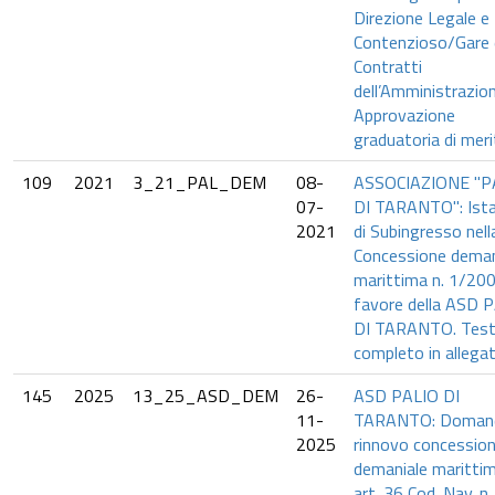
Direzione Legale e
Contenzioso/Gare 
Contratti
dell’Amministrazion
Approvazione
graduatoria di meri
109
2021
3_21_PAL_DEM
08-
ASSOCIAZIONE "P
07-
DI TARANTO": Ist
2021
di Subingresso nell
Concessione deman
marittima n. 1/200
favore della ASD 
DI TARANTO. Tes
completo in allegat
145
2025
13_25_ASD_DEM
26-
ASD PALIO DI
11-
TARANTO: Domand
2025
rinnovo concessio
demaniale maritti
art. 36 Cod. Nav. n