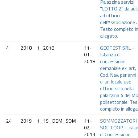
Palazzina servizi
"LOTTO 2" da adib
ad ufficio
dell'Associazione .
Testo completo i
allegato.
4
2018
1_2018
11-
GEOTEST SRL -
01-
Istanza di
2018
concessione
demaniale ex. art,
Cod. Nav. per anni
di un locale uso
ufficio sito nella
palazzina 4 del Mo
polisettoriale. Te
completo in allega
24
2019
1_19_DEM_SOM
11-
SOMMOZZATORI
02-
SOC. COOP. - Ista
2019
di Concessione