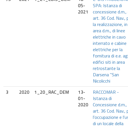
05-
SPA: Istanza di
2021
concessione d.m.,
art. 36 Cod. Nav., 
la realizzazione, in
area d.m., di linee
elettriche in cavo
interrato e cabine
elettriche per la
fornitura di e.e. agl
edifici siti in area
retrostante la
Darsena "San
Nicolicchi
3
2020
1_20_RAC_DEM
13-
RACCOMAR -
01-
Istanza di
2020
Concessione d.m.,
art. 36 Cod. Nav., 
l'occupazione e l'
di un locale della