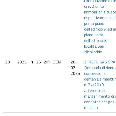
l’occupazione e l’
di n. 2 unità
immobiliari situat
rispettivamente a
primo piano
dell’edificio A ed al
piano terra
dell’edificio B in
località San
Nicolicchio.
20
2025
1_25_2IR_DEM
26-
2I RETE GAS SPA
02-
Domanda di rinno
2025
concessione
demaniale maritt
n. 27/2019
afferente al
mantenimento di 
condotta per gas
metano.