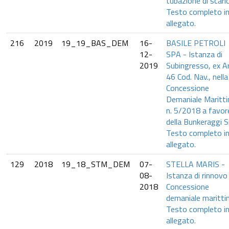
tubazione di scari
Testo completo i
allegato.
216
2019
19_19_BAS_DEM
16-
BASILE PETROLI
12-
SPA - Istanza di
2019
Subingresso, ex Ar
46 Cod. Nav., nella
Concessione
Demaniale Maritt
n. 5/2018 a favor
della Bunkeraggi Sr
Testo completo i
allegato.
129
2018
19_18_STM_DEM
07-
STELLA MARIS -
08-
Istanza di rinnovo
2018
Concessione
demaniale maritti
Testo completo i
allegato.