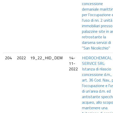
concessione
demaniale maritt
per l’occupazione 
l’uso di nn. 2 unità
immobiliari presso
palazzine site in a
retrostante la
darsena servizi di
"San Nicolicchio"
204
2022
19_22_HID_DEM
14-
HIDROCHEMICAL
11-
SERVICE SRL:
2022
Istanza di rilascio
concessione d.m.,
art. 36 Cod. Nav., 
l'occupazione e l'
di un'area d.m. ed
antistante specch
acqueo, allo scopo
mantenere una