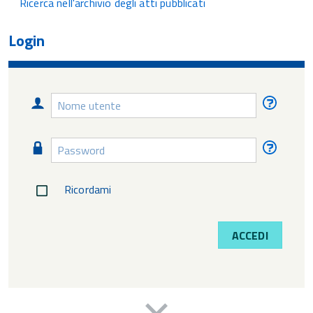
Ricerca nell'archivio degli atti pubblicati
Login
Nome
Nome
utente
utente
diment
Password
Passw
diment
Ricordami
ACCEDI