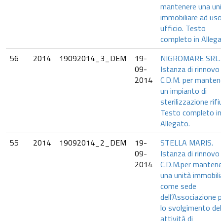
mantenere una un
immobiliare ad us
ufficio. Testo
completo in Allega
56
2014
19092014_3_DEM
19-
NIGROMARE SRL.
09-
Istanza di rinnovo
2014
C.D.M. per manten
un impianto di
sterilizzazione rifiu
Testo completo i
Allegato.
55
2014
19092014_2_DEM
19-
STELLA MARIS.
09-
Istanza di rinnovo
2014
C.D.M.per manten
una unità immobili
come sede
dell’Associazione 
lo svolgimento del
attività di