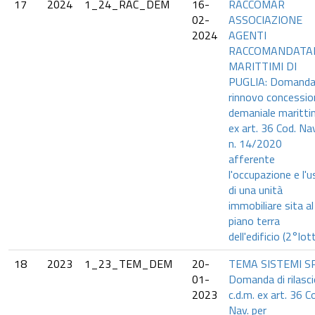
17
2024
1_24_RAC_DEM
16-
RACCOMAR
02-
ASSOCIAZIONE
2024
AGENTI
RACCOMANDATA
MARITTIMI DI
PUGLIA: Domanda
rinnovo concessio
demaniale maritti
ex art. 36 Cod. Nav
n. 14/2020
afferente
l'occupazione e l'
di una unità
immobiliare sita al
piano terra
dell'edificio (2°lot
18
2023
1_23_TEM_DEM
20-
TEMA SISTEMI S
01-
Domanda di rilasc
2023
c.d.m. ex art. 36 C
Nav. per