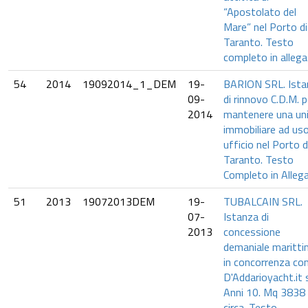
“Apostolato del
Mare” nel Porto di
Taranto. Testo
completo in alleg
54
2014
19092014_1_DEM
19-
BARION SRL. Ista
09-
di rinnovo C.D.M. p
2014
mantenere una un
immobiliare ad us
ufficio nel Porto d
Taranto. Testo
Completo in Alleg
51
2013
19072013DEM
19-
TUBALCAIN SRL.
07-
Istanza di
2013
concessione
demaniale maritt
in concorrenza con
D'Addarioyacht.it s
Anni 10. Mq 3838
circa. Testo