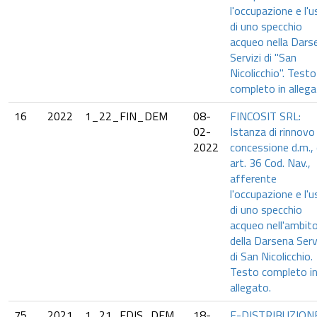
l'occupazione e l'
di uno specchio
acqueo nella Dars
Servizi di "San
Nicolicchio". Testo
completo in allega
16
2022
1_22_FIN_DEM
08-
FINCOSIT SRL:
02-
Istanza di rinnovo
2022
concessione d.m.,
art. 36 Cod. Nav.,
afferente
l'occupazione e l'
di uno specchio
acqueo nell'ambit
della Darsena Serv
di San Nicolicchio.
Testo completo i
allegato.
75
2021
1_21_EDIS_DEM
18-
E-DISTRIBUZION