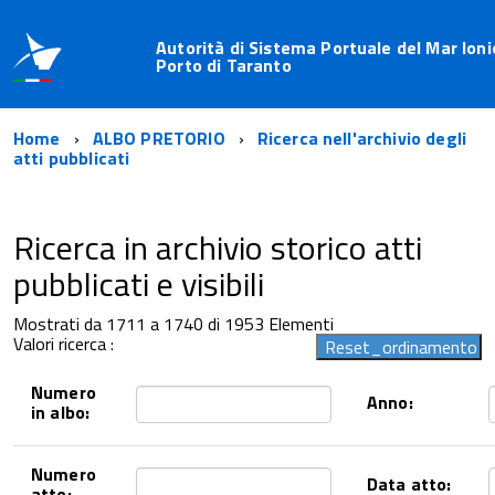
Autorità di Sistema Portuale del Mar Ioni
Porto di Taranto
Home
ALBO PRETORIO
Ricerca nell'archivio degli
atti pubblicati
Ricerca in archivio storico atti
pubblicati e visibili
Mostrati da 1711 a 1740 di 1953 Elementi
Valori ricerca :
Numero
Anno:
in albo:
Numero
Data atto:
atto: