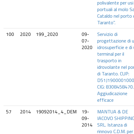
polivalente per usi
portuali al molo S
Cataldo nel porto 
Taranto".
100
2020
199_2020
09-
Servizio di
07-
progettazione di 
2020
idrosuperficie e di
terminal per il
trasporto in
idrovolante nel po
di Taranto. CUP:
D51J1900001000
CIG: 8308458470.
Aggiudicazione
efficace
57
2014
19092014_4_DEM
19-
MANTUA & DE
09-
IACOVO SHIPPIN
2014
SRL. Istanza di
rinnovo C.D.M. per