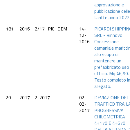
approvazione e
pubblicazione delle
tariffe anno 2022
181
2016
2/17_PIC_DEM
14-
PICARDI SHIPPIN
12-
SRL - Rinnovo
2016
Concessione
demaniale maritt
allo scopo di
mantenere un
prefabbricato uso
ufficio. Mq 46,90.
Testo completo i
allegato.
20
2017
2-2017
02-
DEVIAZIONE DEL
02-
TRAFFICO TRA L
2017
PROGRESSIVA
CHILOMETRICA
4+170 E 4+670
DELLA STRADA D