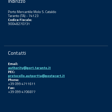
Indirizzo
Porto Mercantile Molo S. Cataldo
Taranto (TA) - 74123
Codice Fiscale:
90048270731
Contatti
Email:
authority@port.taranto.it
PEC:
protocollo.autportta@postecert.it
Phone:
+39 099 4711611
Fax:
+39 099 4706877