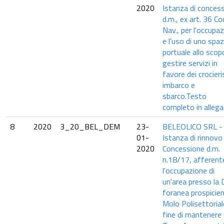
2020
Istanza di conces
d.m., ex art. 36 Co
Nav., per l'occupa
e l'uso di uno spaz
portuale allo scop
gestire servizi in
favore dei crocieris
imbarco e
sbarco.Testo
completo in allega
8
2020
3_20_BEL_DEM
23-
BELEOLICO SRL -
01-
Istanza di rinnovo
2020
Concessione d.m.
n.18/17, afferent
l'occupazione di
un'area presso la 
foranea prospicien
Molo Polisettoriale
fine di mantenere