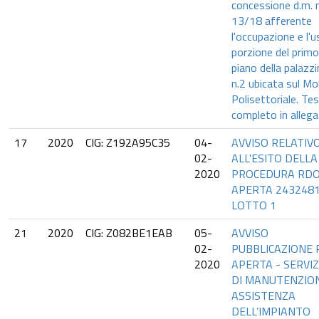
concessione d.m. n
13/18 afferente
l'occupazione e l'u
porzione del primo
piano della palazz
n.2 ubicata sul Mo
Polisettoriale. Te
completo in allega
17
2020
CIG: Z192A95C35
04-
AVVISO RELATIV
02-
ALL'ESITO DELLA
2020
PROCEDURA RD
APERTA 243248
LOTTO 1
21
2020
CIG: Z082BE1EAB
05-
AVVISO
02-
PUBBLICAZIONE
2020
APERTA - SERVIZ
DI MANUTENZIO
ASSISTENZA
DELL’IMPIANTO