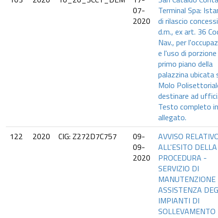
07-
Terminal Spa: Ist
2020
di rilascio concess
d.m., ex art. 36 Co
Nav., per l'occupa
e l'uso di porzione
primo piano della
palazzina ubicata 
Molo Polisettorial
destinare ad uffici
Testo completo i
allegato.
122
2020
CIG: Z272D7C757
09-
AVVISO RELATIV
09-
ALL'ESITO DELLA
2020
PROCEDURA -
SERVIZIO DI
MANUTENZIONE 
ASSISTENZA DEG
IMPIANTI DI
SOLLEVAMENTO 