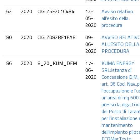
62
2020
CIG: Z5E2C1C4B4
12-
Avviso relativo
05-
all'esito della
2020
procedura
80
2020
CIG: Z082BE1EAB
09-
AVVISO RELATIV
06-
ALL'ESITO DELLA
2020
PROCEDURA
86
2020
8_20_KUM_DEM
17-
KUMA ENERGY
06-
SRL:Istanza di
2020
Concessione D.M.,
art. 36 Cod. Nav.,p
l'occupazione e l'u
un'area di mq 600
presso la diga for
del Porto di Taran
per l'installazione e
mantenimento
dell'impianto pilot
ECOMar.Testo