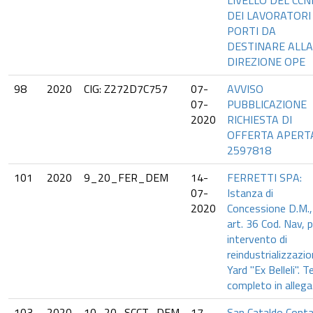
LIVELLO DEL CCN
DEI LAVORATORI
PORTI DA
DESTINARE ALLA
DIREZIONE OPE
98
2020
CIG: Z272D7C757
07-
AVVISO
07-
PUBBLICAZIONE
2020
RICHIESTA DI
OFFERTA APERTA
2597818
101
2020
9_20_FER_DEM
14-
FERRETTI SPA:
07-
Istanza di
2020
Concessione D.M.,
art. 36 Cod. Nav, 
intervento di
reindustrializzazi
Yard "Ex Belleli". 
completo in allega
103
2020
10_20_SCCT_DEM
17-
San Cataldo Conta