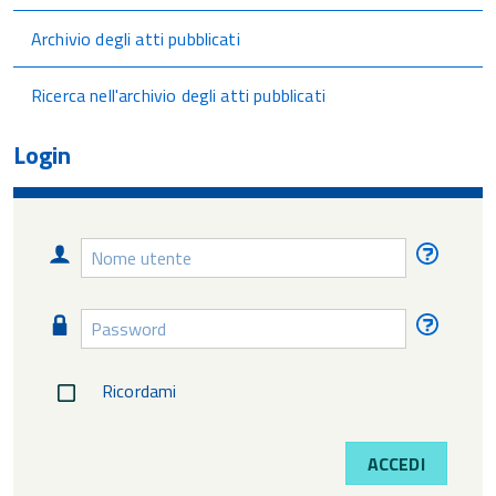
Archivio degli atti pubblicati
Ricerca nell'archivio degli atti pubblicati
Login
Nome
Nome
utente
utente
diment
Password
Passw
diment
Ricordami
ACCEDI