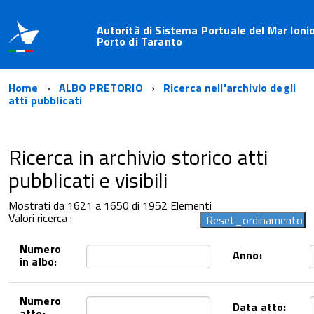
Autorità di Sistema Portuale del Mar Ionio
Porto di Taranto
Home
ALBO PRETORIO
Ricerca nell'archivio degli
atti pubblicati
Ricerca in archivio storico atti
pubblicati e visibili
Mostrati da 1621 a 1650 di 1952 Elementi
Valori ricerca :
Numero
Anno:
in albo:
Numero
Data atto:
atto: