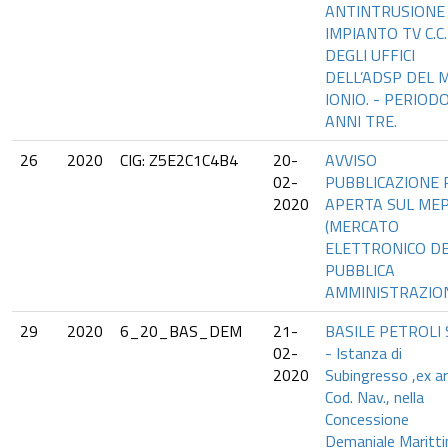
ANTINTRUSIONE
IMPIANTO TV C.C.
DEGLI UFFICI
DELL’ADSP DEL 
IONIO. - PERIOD
ANNI TRE.
26
2020
CIG: Z5E2C1C4B4
20-
AVVISO
02-
PUBBLICAZIONE
2020
APERTA SUL ME
(MERCATO
ELETTRONICO D
PUBBLICA
AMMINISTRAZIO
29
2020
6_20_BAS_DEM
21-
BASILE PETROLI
02-
- Istanza di
2020
Subingresso ,ex a
Cod. Nav., nella
Concessione
Demaniale Maritt