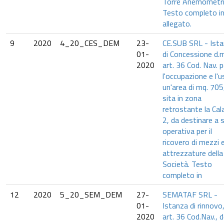
Torre Anemometri
Testo completo i
allegato.
9
2020
4_20_CES_DEM
23-
CE.SUB SRL - Ist
01-
di Concessione d.m
2020
art. 36 Cod. Nav. p
l'occupazione e l'u
un'area di mq. 705
sita in zona
retrostante la Cal
2, da destinare a 
operativa per il
ricovero di mezzi 
attrezzature della
Società. Testo
completo in
12
2020
5_20_SEM_DEM
27-
SEMATAF SRL -
01-
Istanza di rinnovo
2020
art. 36 Cod.Nav., d