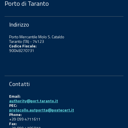
Porto di Taranto
Indirizzo
Porto Mercantile Molo S. Cataldo
Taranto (TA) - 74123
Codice Fiscale:
90048270731
Contatti
Email:
authority@port.taranto.it
PEC:
protocollo.autportta@postecert.it
Phone:
+39 099 4711611
Fax: