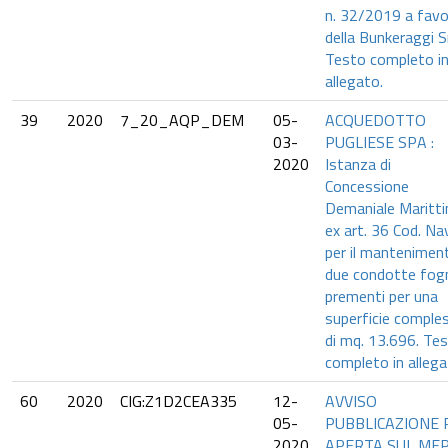
n. 32/2019 a favo
della Bunkeraggi Sr
Testo completo i
allegato.
39
2020
7_20_AQP_DEM
05-
ACQUEDOTTO
03-
PUGLIESE SPA :
2020
Istanza di
Concessione
Demaniale Maritt
ex art. 36 Cod. Nav
per il manteniment
due condotte fog
prementi per una
superficie comple
di mq. 13.696. Te
completo in allega
60
2020
CIG:Z1D2CEA335
12-
AVVISO
05-
PUBBLICAZIONE
2020
APERTA SUL ME