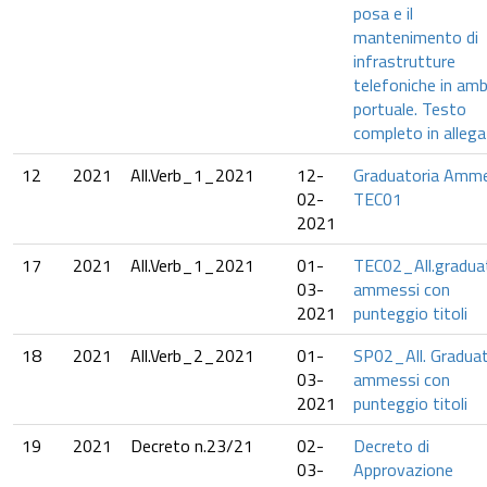
posa e il
mantenimento di
infrastrutture
telefoniche in amb
portuale. Testo
completo in allega
12
2021
All.Verb_1_2021
12-
Graduatoria Amme
02-
TEC01
2021
17
2021
All.Verb_1_2021
01-
TEC02_All.gradua
03-
ammessi con
2021
punteggio titoli
18
2021
All.Verb_2_2021
01-
SP02_All. Graduat
03-
ammessi con
2021
punteggio titoli
19
2021
Decreto n.23/21
02-
Decreto di
03-
Approvazione