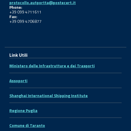
protocollo.autportta@postecert.it
Phone:
+39 099 4711611
Fax:
+39 099 4706877
Link Utili
Ministero delle Infrastrutture e dei Trasporti
Assoporti
Shanghai International Shipping Institute
Regione Puglia
Comune di Taranto