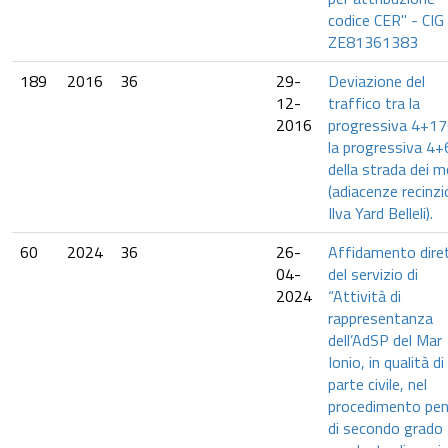
codice CER" - CIG
ZE81361383
189
2016
36
29-
Deviazione del
12-
traffico tra la
2016
progressiva 4+17
la progressiva 4
della strada dei m
(adiacenze recinz
Ilva Yard Belleli).
60
2024
36
26-
Affidamento dire
04-
del servizio di
2024
“Attività di
rappresentanza
dell’AdSP del Mar
Ionio, in qualità di
parte civile, nel
procedimento pen
di secondo grado