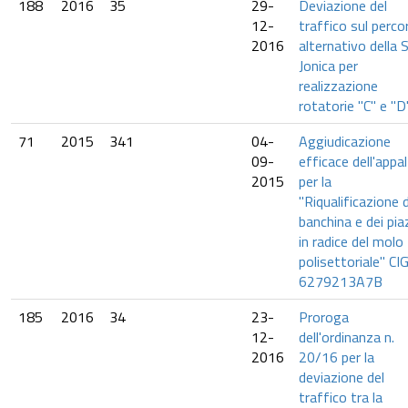
188
2016
35
29-
Deviazione del
12-
traffico sul perco
2016
alternativo della 
Jonica per
realizzazione
rotatorie "C" e "D"
71
2015
341
04-
Aggiudicazione
09-
efficace dell'appa
2015
per la
"Riqualificazione d
banchina e dei pia
in radice del molo
polisettoriale" CIG
6279213A7B
185
2016
34
23-
Proroga
12-
dell'ordinanza n.
2016
20/16 per la
deviazione del
traffico tra la