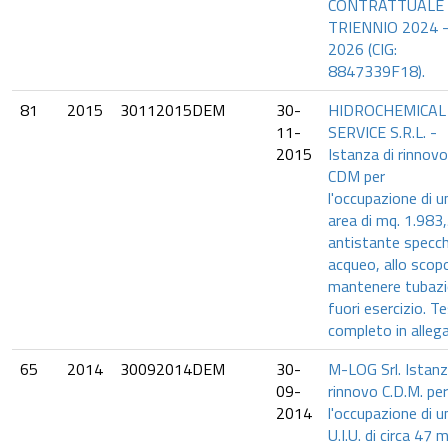
CONTRATTUALE
TRIENNIO 2024 
2026 (CIG:
8847339F18).
81
2015
30112015DEM
30-
HIDROCHEMICAL
11-
SERVICE S.R.L. -
2015
Istanza di rinnovo
CDM per
l'occupazione di u
area di mq. 1.983
antistante specch
acqueo, allo scopo
mantenere tubazi
fuori esercizio. T
completo in alleg
65
2014
30092014DEM
30-
M-LOG Srl. Istanz
09-
rinnovo C.D.M. per
2014
l'occupazione di u
U.I.U. di circa 47 m