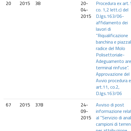
20
2015
38
20-
Procedura ex art. 
04-
co. 1,2 lett.c) del
2015
D.lgs.163/06-
affidamento dei
lavori di
“Riqualificazione
banchina e piazzali
radice del Molo
Polisettoriale-
Adeguamento ar
terminal rinfuse”.
Approvazione del 
Avvio procedura e
art.11, co.2,
D.lgs.163/06
67
2015
378
24-
Avviso di post
09-
informazione rela
2015
al "Servizio di anal
campioni di terre
per attribuzione