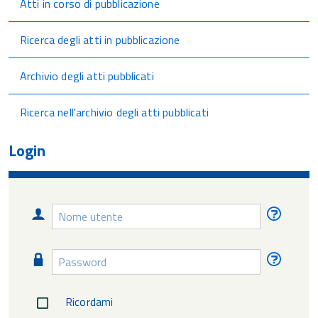
Atti in corso di pubblicazione
Ricerca degli atti in pubblicazione
Archivio degli atti pubblicati
Ricerca nell'archivio degli atti pubblicati
Login
Nome
Nome
utente
utente
diment
Password
Passw
diment
Ricordami