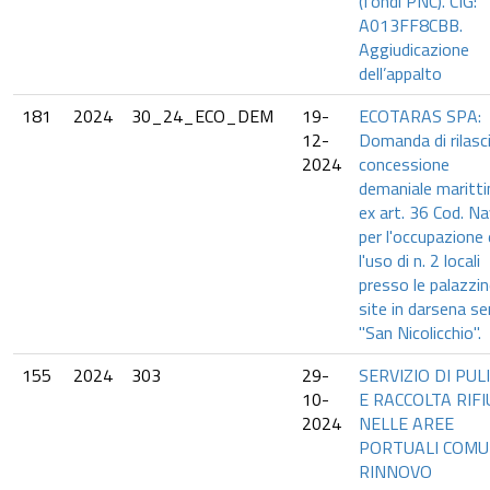
(fondi PNC). CIG:
A013FF8CBB.
Aggiudicazione
dell’appalto
181
2024
30_24_ECO_DEM
19-
ECOTARAS SPA:
12-
Domanda di rilasc
2024
concessione
demaniale maritt
ex art. 36 Cod. Na
per l'occupazione 
l'uso di n. 2 locali
presso le palazzi
site in darsena ser
"San Nicolicchio".
155
2024
303
29-
SERVIZIO DI PUL
10-
E RACCOLTA RIFI
2024
NELLE AREE
PORTUALI COMUN
RINNOVO