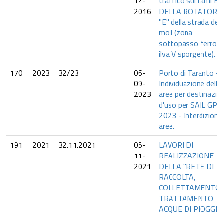
12-
traffico sui rami 
2016
DELLA ROTATOR
"E" della strada de
moli (zona
sottopasso ferro
ilva V sporgente).
170
2023
32/23
06-
Porto di Taranto 
09-
Individuazione del
2023
aree per destinaz
d'uso per SAIL GP
2023 - Interdizio
aree.
191
2021
32.11.2021
05-
LAVORI DI
11-
REALIZZAZIONE
2021
DELLA "RETE DI
RACCOLTA,
COLLETTAMENT
TRATTAMENTO
ACQUE DI PIOGG