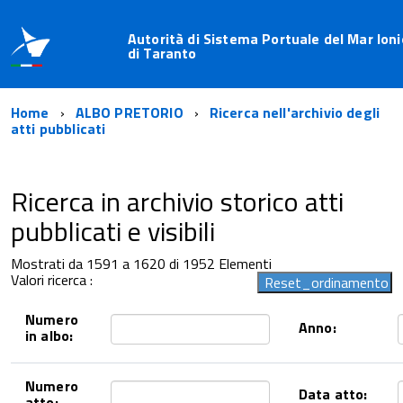
Autorità di Sistema Portuale del Mar Ioni
di Taranto
Home
ALBO PRETORIO
Ricerca nell'archivio degli
atti pubblicati
Ricerca in archivio storico atti
pubblicati e visibili
Mostrati da 1591 a 1620 di 1952 Elementi
Valori ricerca :
Numero
Anno:
in albo:
Numero
Data atto:
atto: