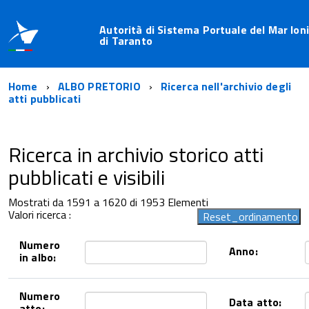
Autorità di Sistema Portuale del Mar Ioni
di Taranto
Home
ALBO PRETORIO
Ricerca nell'archivio degli
atti pubblicati
Ricerca in archivio storico atti
pubblicati e visibili
Mostrati da 1591 a 1620 di 1953 Elementi
Valori ricerca :
Numero
Anno:
in albo:
Numero
Data atto:
atto: