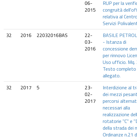
06-
RUP per la verifi
2015
congruità dell'of
relativa al Centr
Servizi Polivalen
32
2016
22032016BAS
22-
BASILE PETROL
03-
- Istanza di
2016
concessione dem
per rinnovo Lice
Uso ufficio. Mq.
Testo completo 
allegato.
32
2017
5
23-
Interdizione al t
02-
dei mezzi pesant
2017
percorsi alternat
necessari alla
realizzazione del
rotatorie "C" e "
della strada dei m
Ordinanze n.21 d