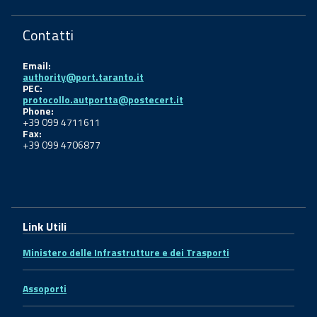
Contatti
Email:
authority@port.taranto.it
PEC:
protocollo.autportta@postecert.it
Phone:
+39 099 4711611
Fax:
+39 099 4706877
Link Utili
Ministero delle Infrastrutture e dei Trasporti
Assoporti