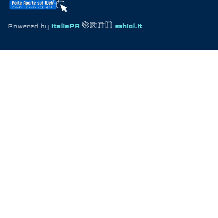
Powered by
ItaliaPA
eshiol.it