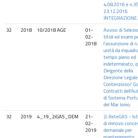
4.08.2016 e n.35
23.12.2016.
INTEGRAZIONE.
32
2018
10/2018 AGE
01-
Avviso di Selezi
02-
titoli ed esami p
2018
l'assunzione di n
unità da inquadra
tempo pieno ed
indeterminato, q
Dirigente della
Direzione Legale
Contenzioso/ Ga
Contratti dell'Au
di Sistema Portu
del Mar Ionio.
32
2019
4_19_2iGAS_DEM
21-
2i ReteGAS - Is
02-
di rinnovo conce
2019
demaniale per
mantenimento