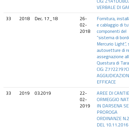
CIG: Z1A1DOBD
VERBALE DI GA
33
2018
Dec. 17_18
26-
Fornitura, instal
02-
e cablaggio di tu
2018
componenti del
“sistema di bord
Mercurio Light”, 
autovetture di r
assegnazione all
Questura di Tara
CIG: Z7722797C
AGGIUDICAZIO
EFFICACE
33
2019
03.2019
22-
AREE DI CANTI
02-
ORMEGGIO NAT
2019
IN DARSENA SER
PROROGA
ORDINANZE N.
DEL 10.11.2016