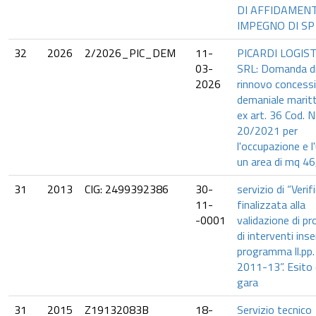
DI AFFIDAMEN
IMPEGNO DI SP
32
2026
2/2026_PIC_DEM
11-
PICARDI LOGIST
03-
SRL: Domanda d
2026
rinnovo concess
demaniale marit
ex art. 36 Cod. N
20/2021 per
l'occupazione e l
un area di mq 46
31
2013
CIG: 2499392386
30-
servizio di “Verif
11-
finalizzata alla
-0001
validazione di pr
di interventi inser
programma ll.pp.
2011-13”. Esito 
gara
31
2015
Z19132083B
18-
Servizio tecnico