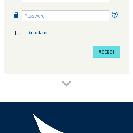
diment
Password
Passw
diment
Ricordami
ACCEDI