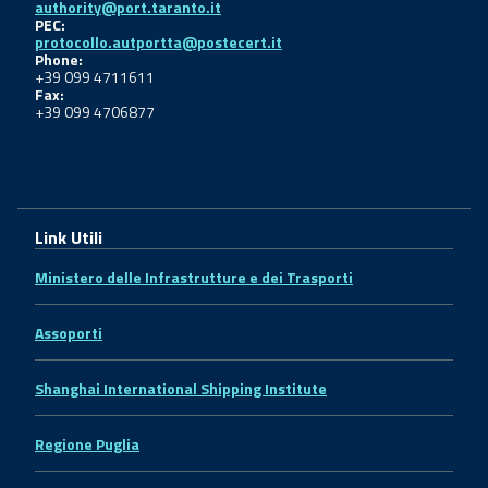
authority@port.taranto.it
PEC:
protocollo.autportta@postecert.it
Phone:
+39 099 4711611
Fax:
+39 099 4706877
Link Utili
Ministero delle Infrastrutture e dei Trasporti
Assoporti
Shanghai International Shipping Institute
Regione Puglia