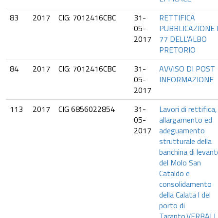
83
2017
CIG: 7012416CBC
31-
RETTIFICA
05-
PUBBLICAZIONE 
2017
77 DELL'ALBO
PRETORIO
84
2017
CIG: 7012416CBC
31-
AVVISO DI POST
05-
INFORMAZIONE
2017
113
2017
CIG 6856022854
31-
Lavori di rettifica,
05-
allargamento ed
2017
adeguamento
strutturale della
banchina di levant
del Molo San
Cataldo e
consolidamento
della Calata l del
porto di
Taranto.VERBALI