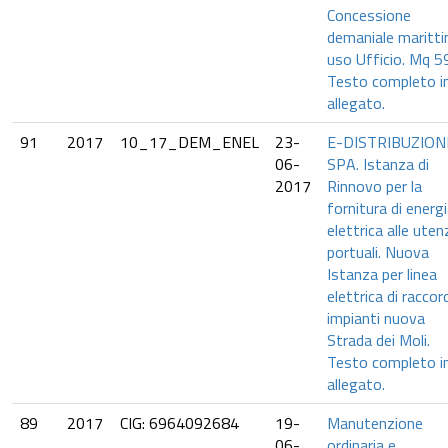
Concessione
demaniale maritt
uso Ufficio. Mq 5
Testo completo i
allegato.
91
2017
10_17_DEM_ENEL
23-
E-DISTRIBUZION
06-
SPA. Istanza di
2017
Rinnovo per la
fornitura di energ
elettrica alle uten
portuali. Nuova
Istanza per linea
elettrica di raccor
impianti nuova
Strada dei Moli.
Testo completo i
allegato.
89
2017
CIG: 6964092684
19-
Manutenzione
06-
ordinaria e