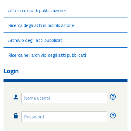
Atti in corso di pubblicazione
Ricerca degli atti in pubblicazione
Archivio degli atti pubblicati
Ricerca nell'archivio degli atti pubblicati
Login
Nome
Nome
utente
utente
diment
Password
Passw
diment