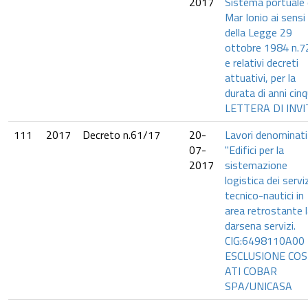
2017
Sistema portuale 
Mar Ionio ai sensi
della Legge 29
ottobre 1984 n.7
e relativi decreti
attuativi, per la
durata di anni cinq
LETTERA DI INV
111
2017
Decreto n.61/17
20-
Lavori denominati
07-
"Edifici per la
2017
sistemazione
logistica dei serviz
tecnico-nautici in
area retrostante 
darsena servizi.
CIG:6498110A00 
ESCLUSIONE COS
ATI COBAR
SPA/UNICASA