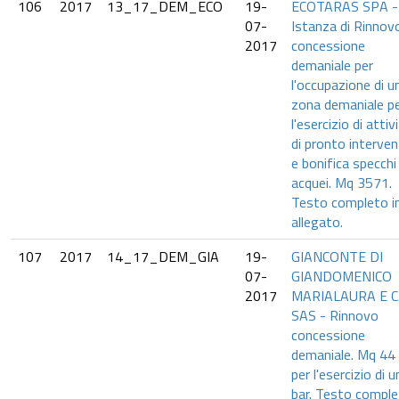
106
2017
13_17_DEM_ECO
19-
ECOTARAS SPA -
07-
Istanza di Rinnov
2017
concessione
demaniale per
l'occupazione di u
zona demaniale p
l'esercizio di attiv
di pronto interve
e bonifica specchi
acquei. Mq 3571.
Testo completo i
allegato.
107
2017
14_17_DEM_GIA
19-
GIANCONTE DI
07-
GIANDOMENICO
2017
MARIALAURA E C
SAS - Rinnovo
concessione
demaniale. Mq 44
per l'esercizio di u
bar. Testo compl