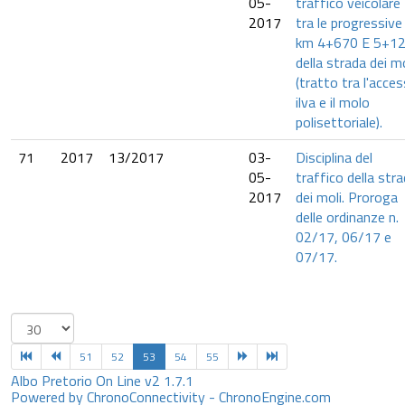
05-
traffico veicolare
2017
tra le progressive
km 4+670 E 5+1
della strada dei mo
(tratto tra l'acce
ilva e il molo
polisettoriale).
71
2017
13/2017
03-
Disciplina del
05-
traffico della str
2017
dei moli. Proroga
delle ordinanze n.
02/17, 06/17 e
07/17.
51
52
53
54
55
Albo Pretorio On Line v2 1.7.1
Powered by ChronoConnectivity - ChronoEngine.com