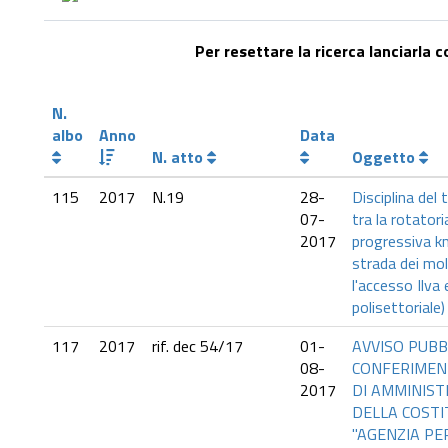
Per resettare la ricerca lanciarla 
N.
albo
Anno
Data
N. atto
Oggetto
115
2017
N.19
28-
Disciplina del 
07-
tra la rotatori
2017
progressiva k
strada dei mol
l'accesso Ilva 
polisettoriale)
117
2017
rif. dec 54/17
01-
AVVISO PUBBL
08-
CONFERIMENT
2017
DI AMMINIST
DELLA COST
"AGENZIA PE