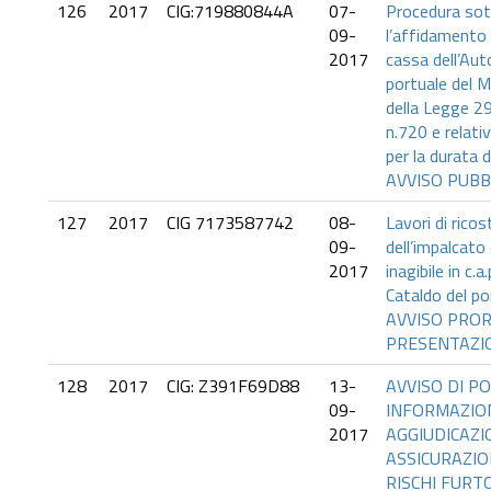
126
2017
CIG:719880844A
07-
Procedura sot
09-
l’affidamento 
2017
cassa dell’Aut
portuale del M
della Legge 2
n.720 e relativ
per la durata d
AVVISO PUBB
127
2017
CIG 7173587742
08-
Lavori di rico
09-
dell’impalcato
2017
inagibile in c.
Cataldo del po
AVVISO PROR
PRESENTAZI
128
2017
CIG: Z391F69D88
13-
AVVISO DI P
09-
INFORMAZIO
2017
AGGIUDICAZI
ASSICURAZI
RISCHI FURT