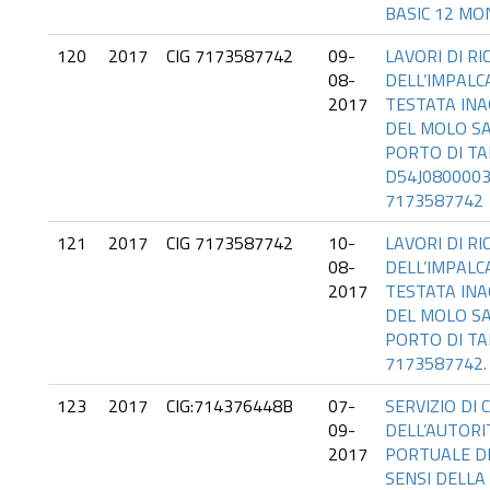
BASIC 12 MO
120
2017
CIG 7173587742
09-
LAVORI DI R
08-
DELL’IMPALC
2017
TESTATA INAGI
DEL MOLO S
PORTO DI TA
D54J0800003
7173587742
121
2017
CIG 7173587742
10-
LAVORI DI R
08-
DELL’IMPALC
2017
TESTATA INAGI
DEL MOLO S
PORTO DI TA
7173587742.
123
2017
CIG:714376448B
07-
SERVIZIO DI 
09-
DELL’AUTORI
2017
PORTUALE DE
SENSI DELLA