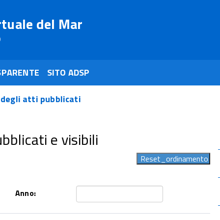
rtuale del Mar
o
SPARENTE
SITO ADSP
 degli atti pubblicati
blicati e visibili
Anno: