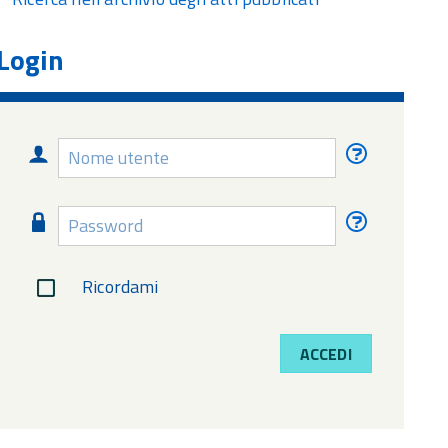
Login
Nome
Nome
utente
utente
dimentica
Password
Password
dimentica
Ricordami
ACCEDI