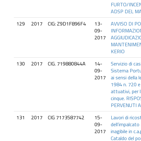
FURTO/INCEN
ADSP DEL MA
129
2017
CIG: Z9D1F896F4
13-
AVVISO DI P
09-
INFORMAZIO
2017
AGGIUDICAZI
MANTENIMEN
KERIO
130
2017
CIG. 719880844A
14-
Servizio di cas
09-
Sistema Portu
2017
ai sensi della
1984 n. 720 e 
attuativi, per 
cinque. RISP
PERVENUTI A
131
2017
CIG 7173587742
15-
Lavori di rico
09-
dell’impalcato
2017
inagibile in c.
Cataldo del po