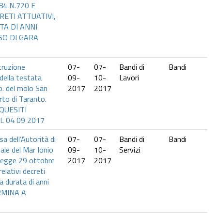
4 N.720 E
RETI ATTUATIVI,
TA DI ANNI
SO DI GARA
struzione
07-
07-
Bandi di
Bandi
 della testata
09-
10-
Lavori
a.p. del molo San
2017
2017
rto di Taranto.
QUESITI
L 04 09 2017
sa dell’Autorità di
07-
07-
Bandi di
Bandi
ale del Mar Ionio
09-
10-
Servizi
 Legge 29 ottobre
2017
2017
elativi decreti
la durata di anni
RMINA A