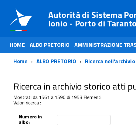
Autorità di Sistema Po
Ionio - Porto di Tarant
HOME
ALBO PRETORIO
AMMINISTRAZIONE TRA
Home
ALBO PRETORIO
Ricerca nell'archivio
Ricerca in archivio storico atti pub
Mostrati da 1561 a 1590 di 1953 Elementi
Valori ricerca :
Numero in
albo: