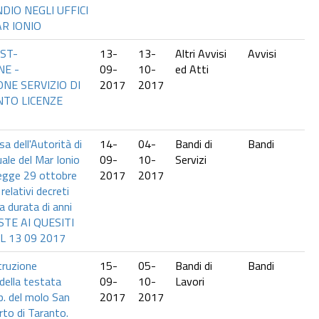
DIO NEGLI UFFICI
R IONIO
OST-
13-
13-
Altri Avvisi
Avvisi
NE -
09-
10-
ed Atti
ONE SERVIZIO DI
2017
2017
TO LICENZE
sa dell'Autorità di
14-
04-
Bandi di
Bandi
ale del Mar Ionio
09-
10-
Servizi
 legge 29 ottobre
2017
2017
relativi decreti
la durata di anni
OSTE AI QUESITI
L 13 09 2017
struzione
15-
05-
Bandi di
Bandi
 della testata
09-
10-
Lavori
a.p. del molo San
2017
2017
rto di Taranto.