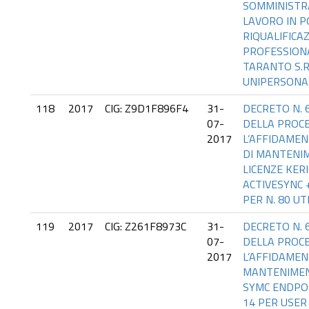
SOMMINISTR
LAVORO IN P
RIQUALIFICA
PROFESSIONA
TARANTO S.R.
UNIPERSONAL
118
2017
CIG: Z9D1F896F4
31-
DECRETO N. 
07-
DELLA PROC
2017
L’AFFIDAMEN
DI MANTENIM
LICENZE KER
ACTIVESYNC 
PER N. 80 UT
119
2017
CIG: Z261F8973C
31-
DECRETO N. 
07-
DELLA PROC
2017
L’AFFIDAMEN
MANTENIMEN
SYMC ENDPO
14 PER USE