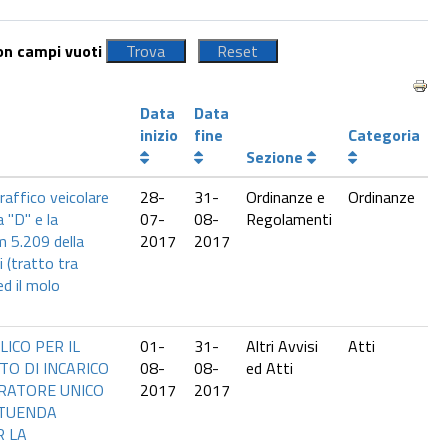
con campi vuoti
Data
Data
inizio
fine
Categoria
Sezione
traffico veicolare
28-
31-
Ordinanze e
Ordinanze
a "D" e la
07-
08-
Regolamenti
m 5.209 della
2017
2017
i (tratto tra
ed il molo
ICO PER IL
01-
31-
Altri Avvisi
Atti
O DI INCARICO
08-
08-
ed Atti
RATORE UNICO
2017
2017
ITUENDA
R LA