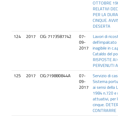
OTTOBRE 198
RELATIVI DEC
PER LA DURA
CINQUE. AVVI
DESERTA
124
2017
CIG: 7173587742
07-
Lavori di rico
09-
dell’impalcato
2017
inagibile in c.
Cataldo del po
RISPOSTE AI 
PERVENUTI A
125
2017
CIG:719880844A
07-
Servizio di cas
09-
Sistema portu
2017
ai sensi della
1984 n.720 e r
attuativi, per 
cinque. DETE
CONTRARRE