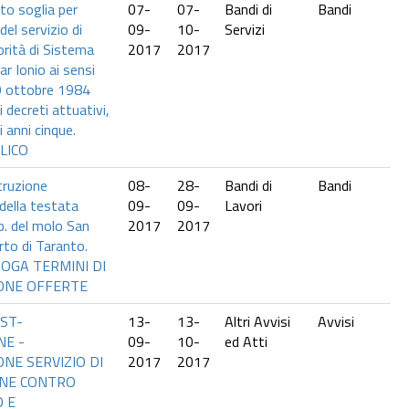
to soglia per
07-
07-
Bandi di
Bandi
del servizio di
09-
10-
Servizi
orità di Sistema
2017
2017
ar Ionio ai sensi
9 ottobre 1984
i decreti attuativi,
i anni cinque.
LICO
struzione
08-
28-
Bandi di
Bandi
 della testata
09-
09-
Lavori
a.p. del molo San
2017
2017
rto di Taranto.
OGA TERMINI DI
ONE OFFERTE
OST-
13-
13-
Altri Avvisi
Avvisi
NE -
09-
10-
ed Atti
ONE SERVIZIO DI
2017
2017
ONE CONTRO
O E