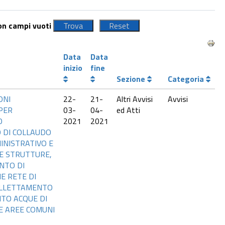
con campi vuoti
Data
Data
inizio
fine
Sezione
Categoria
ONI
22-
21-
Altri Avvisi
Avvisi
PER
03-
04-
ed Atti
O
2021
2021
O DI COLLAUDO
INISTRATIVO E
LE STRUTTURE,
NTO DI
E RETE DI
OLLETTAMENTO
TO ACQUE DI
E AREE COMUNI