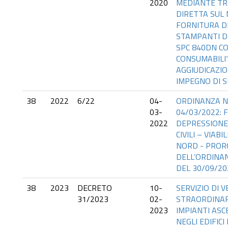
2020
MEDIANTE TR
DIRETTA SUL 
FORNITURA DI
STAMPANTI DI
SPC 840DN C
CONSUMABILI”
AGGIUDICAZIO
IMPEGNO DI S
38
2022
6/22
04-
ORDINANZA N
03-
04/03/2022: 
2022
DEPRESSIONE
CIVILI – VIABI
NORD - PRO
DELL’ORDINAN
DEL 30/09/20
38
2023
DECRETO
10-
SERVIZIO DI V
31/2023
02-
STRAORDINARI
2023
IMPIANTI ASCE
NEGLI EDIFICI