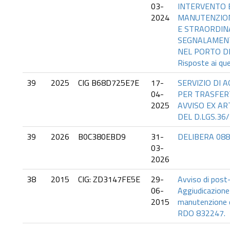
03-
INTERVENTO E
2024
MANUTENZION
E STRAORDINA
SEGNALAMENT
NEL PORTO D
Risposte ai que
39
2025
CIG B68D725E7E
17-
SERVIZIO DI A
04-
PER TRASFERT
2025
AVVISO EX ART
DEL D.LGS.36
39
2026
B0C380EBD9
31-
DELIBERA 08
03-
2026
38
2015
CIG: ZD3147FE5E
29-
Avviso di post
06-
Aggiudicazione 
2015
manutenzione de
RDO 832247.