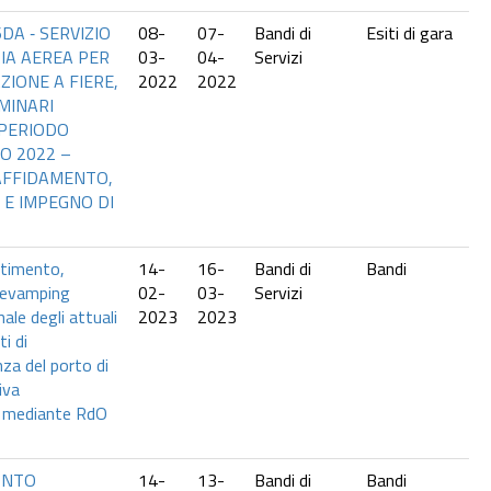
DA ‐ SERVIZIO
08-
07-
Bandi di
Esiti di gara
RIA AEREA PER
03-
04-
Servizi
ZIONE A FIERE,
2022
2022
MINARI
 PERIODO
O 2022 –
 AFFIDAMENTO,
 E IMPEGNO DI
estimento,
14-
16-
Bandi di
Bandi
revamping
02-
03-
Servizi
ale degli attuali
2023
2023
i di
za del porto di
iva
 mediante RdO
RONTO
14-
13-
Bandi di
Bandi