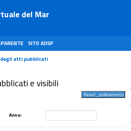
rtuale del Mar
o
SPARENTE
SITO ADSP
 degli atti pubblicati
blicati e visibili
Anno: