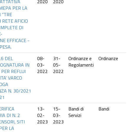
ATTATIVA
2020
2020
MEPA PER LA
 “TRE
 RETE AFICIO
OMPLETE DI
.-
NE EFFICACE -
PESA.
.6 DEL
08-
31-
Ordinanze e
Ordinanze
FOGNATURA IN
03-
05-
Regolamenti
 PER REFLUI
2022
2022
LITA’ VARCO
ROGA
ZA N. 30/2021
21
ERIFICA
13-
15-
Bandi di
Bandi
A DI N. 2
02-
03-
Servizi
NSORI, SITI
2023
2023
 PER LA