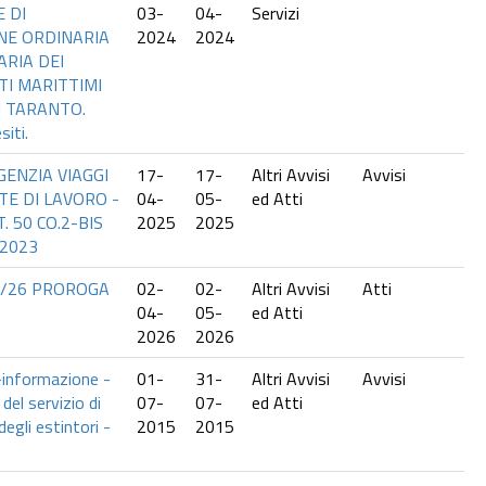
 DI
03-
04-
Servizi
E ORDINARIA
2024
2024
RIA DEI
I MARITTIMI
I TARANTO.
siti.
GENZIA VIAGGI
17-
17-
Altri Avvisi
Avvisi
E DI LAVORO -
04-
05-
ed Atti
. 50 CO.2-BIS
2025
2025
/2023
8/26 PROROGA
02-
02-
Altri Avvisi
Atti
04-
05-
ed Atti
2026
2026
-informazione -
01-
31-
Altri Avvisi
Avvisi
del servizio di
07-
07-
ed Atti
gli estintori -
2015
2015