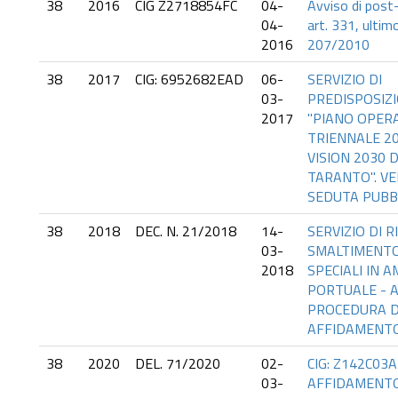
38
2016
CIG Z2718854FC
04-
Avviso di post
04-
art. 331, ulti
2016
207/2010
38
2017
CIG: 6952682EAD
06-
SERVIZIO DI
03-
PREDISPOSIZ
2017
"PIANO OPER
TRIENNALE 20
VISION 2030 
TARANTO". VE
SEDUTA PUBBL
38
2018
DEC. N. 21/2018
14-
SERVIZIO DI R
03-
SMALTIMENTO 
2018
SPECIALI IN 
PORTUALE - A
PROCEDURA D
AFFIDAMENTO
38
2020
DEL. 71/2020
02-
CIG: Z142C03A
03-
AFFIDAMENTO