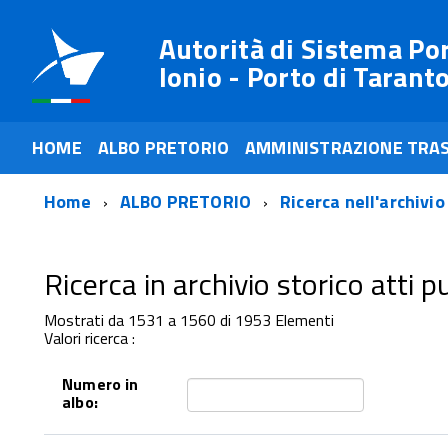
Autorità di Sistema Po
Ionio - Porto di Tarant
HOME
ALBO PRETORIO
AMMINISTRAZIONE TRA
Home
ALBO PRETORIO
Ricerca nell'archivio
Ricerca in archivio storico atti pub
Mostrati da 1531 a 1560 di 1953 Elementi
Valori ricerca :
Numero in
albo: