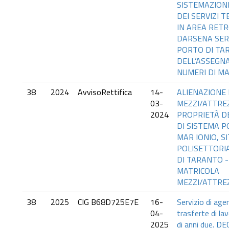
SISTEMAZIONE
DEI SERVIZI T
IN AREA RET
DARSENA SERV
PORTO DI TAR
DELL’ASSEGNA
NUMERI DI MA
38
2024
AvvisoRettifica
14-
ALIENAZIONE 
03-
MEZZI/ATTRE
2024
PROPRIETÀ D
DI SISTEMA 
MAR IONIO, S
POLISETTORI
DI TARANTO -
MATRICOLA
MEZZI/ATTRE
38
2025
CIG B68D725E7E
16-
Servizio di age
04-
trasferte di la
2025
di anni due. D