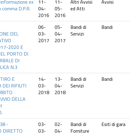
-informazione ex
11-
11-
Altri Avvisi
Avvisi
mo comma D.P.R.
04-
05-
ed Atti
2016
2016
06-
05-
Bandi di
Bandi
IONE DEL
03-
04-
Servizi
ATIVO
2017
2017
17-2020 E
DEL PORTO DI
RBALE DI
ICA N.3
ITIRO E
14-
13-
Bandi di
Bandi
DEI RIFIUTI
03-
04-
Servizi
AMBITO
2018
2018
VVIO DELLA
I
.
38 -
03-
02-
Bandi di
Esiti di gara
 DIRETTO
03-
04-
Forniture