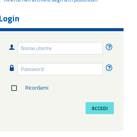
Login
Nome
Nome
utente
utente
dimentica
Password
Password
dimentica
Ricordami
ACCEDI