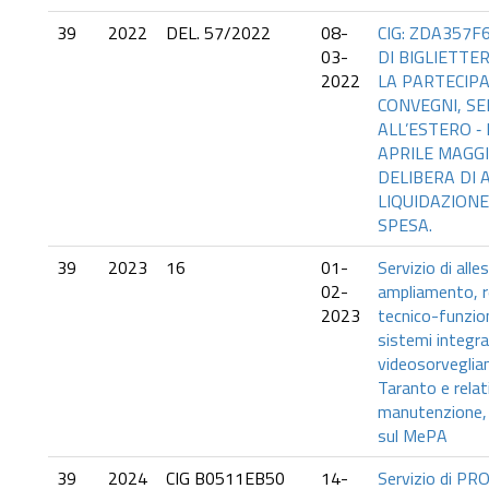
39
2022
DEL. 57/2022
08-
CIG: ZDA357F6
03-
DI BIGLIETTE
2022
LA PARTECIPA
CONVEGNI, SE
ALL’ESTERO ‐
APRILE MAGGI
DELIBERA DI
LIQUIDAZIONE
SPESA.
39
2023
16
01-
Servizio di all
02-
ampliamento, 
2023
tecnico-funzion
sistemi integrat
videosorveglian
Taranto e relat
manutenzione,
sul MePA
39
2024
CIG B0511EB50
14-
Servizio di P