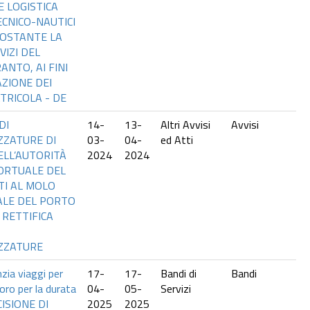
 LOGISTICA
ECNICO-NAUTICI
ROSTANTE LA
IZI DEL
ANTO, AI FINI
ZIONE DEI
TRICOLA - DE
DI
14-
13-
Altri Avvisi
Avvisi
ZZATURE DI
03-
04-
ed Atti
ELL’AUTORITÀ
2024
2024
PORTUALE DEL
ITI AL MOLO
ALE DEL PORTO
 RETTIFICA
ZZATURE
nzia viaggi per
17-
17-
Bandi di
Bandi
voro per la durata
04-
05-
Servizi
ECISIONE DI
2025
2025