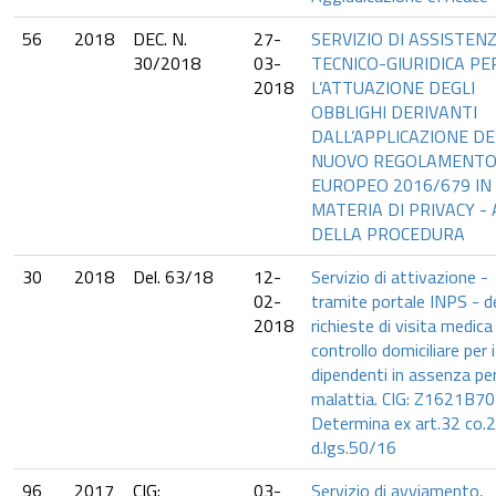
56
2018
DEC. N.
27-
SERVIZIO DI ASSISTEN
30/2018
03-
TECNICO-GIURIDICA PE
2018
L’ATTUAZIONE DEGLI
OBBLIGHI DERIVANTI
DALL’APPLICAZIONE DE
NUOVO REGOLAMENT
EUROPEO 2016/679 IN
MATERIA DI PRIVACY - 
DELLA PROCEDURA
30
2018
Del. 63/18
12-
Servizio di attivazione -
02-
tramite portale INPS - de
2018
richieste di visita medica 
controllo domiciliare per i
dipendenti in assenza pe
malattia. CIG: Z1621B70
Determina ex art.32 co.2
d.lgs.50/16
96
2017
CIG:
03-
Servizio di avviamento,