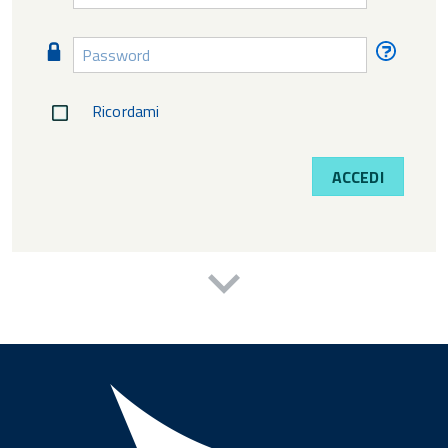
diment
Password
Passw
diment
Ricordami
ACCEDI