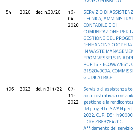
AVVISO PUBBLICO
54
2020
dec. n.30/20
16-
SERVIZIO DI ASSISTEN
04-
TECNICA, AMMINISTRAT
2020
CONTABILE E DI
COMUNICAZIONE PER L
GESTIONE DEL PROGE
“ENHANCING COOPERA
IN WASTE MANAGEME
FROM VESSELS IN ADR
PORTS - ECOWAVES” . C
8182849C9A. COMMISS
GIUDICATRICE
196
2022
del. n.311/22
07-
Servizio di assistenza te
11-
amministrativa, contabile
2022
gestione e la rendiconta
del progetto SWAN per l
2022. CUP: D51J19000
- CIG: ZBF37F420C.
Affidamento del servizio