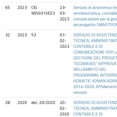
65
2023
CIG
23-
Servizio di assistenza te
9659315EE3
03-
amministrativa, contabile
2023
comunicazione per la ge
del progetto SMARTPO
32
2023
53
07-
SERVIZIO DI ASSISTEN
02-
TECNICA, AMMINISTRAT
2023
CONTABILE E DI
COMUNICAZIONE PER L
GESTIONE DEL PROGE
“ECOWAVES” APPROVA
NELL’AMBITO DEL
PROGRAMMA INTERREG
ADRIATIC-IONIAN ADR
2014-2020. Affidamento
servizio
28
2020
dec. 20/2020
20-
SERVIZIO DI ASSISTEN
02-
TECNICA, AMMINISTRAT
2020
CONTABILE E DI