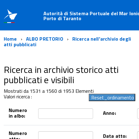
Autorità di Sistema Portuale del Mar Ioni
Porto di Taranto
Home
ALBO PRETORIO
Ricerca nell'archivio degli
atti pubblicati
Ricerca in archivio storico atti
pubblicati e visibili
Mostrati da 1531 a 1560 di 1953 Elementi
Valori ricerca :
Numero
Anno:
in albo:
Numero
Data atto:
atto: