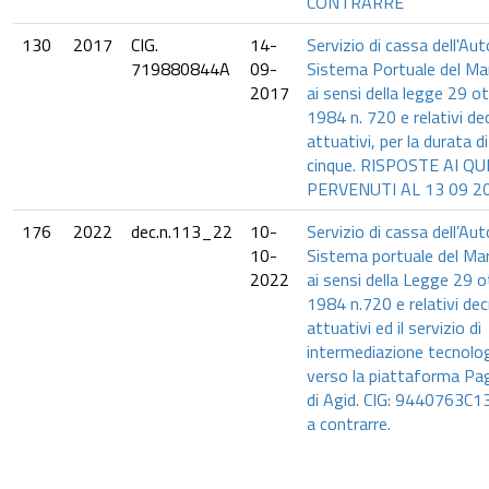
CONTRARRE
130
2017
CIG.
14-
Servizio di cassa dell'Aut
719880844A
09-
Sistema Portuale del Mar
2017
ai sensi della legge 29 o
1984 n. 720 e relativi de
attuativi, per la durata di
cinque. RISPOSTE AI QU
PERVENUTI AL 13 09 2
176
2022
dec.n.113_22
10-
Servizio di cassa dell’Aut
10-
Sistema portuale del Mar
2022
ai sensi della Legge 29 
1984 n.720 e relativi dec
attuativi ed il servizio di
intermediazione tecnolo
verso la piattaforma P
di Agid. CIG: 9440763C13
a contrarre.