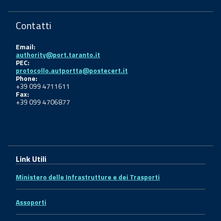
Contatti
Email:
authority@port.taranto.it
PEC:
protocollo.autportta@postecert.it
Phone:
+39 099 4711611
Fax:
+39 099 4706877
Link Utili
Ministero delle Infrastrutture e dei Trasporti
Assoporti