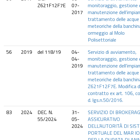
Z621F12F7E
07-
monitoraggio, gestione 
2017
manutenzione dell’impian
trattamento delle acque
meteoriche della banchina
ormeggio al Molo
Polisettoriale
56
2019
del 118/19
04-
Servizio di avviamento,
04-
monitoraggio, gestione 
2019
manutenzione dell’impian
trattamento delle acque
meteoriche della banchina
Z621F12F7E. Modifica d
contratto ex art. 106, co.
d. lgs.n.50/2016.
83
2024
DEC. N.
31-
SERVIZIO DI BROKERA
55/2024
05-
ASSICURATIVO
2024
DELL’AUTORITÀ DI SIS
PORTUALE DEL MAR IO
PER LA DURATA DI ANN