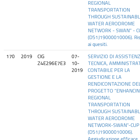
REGIONAL
TRANSPORTATION
THROUGH SUSTAINABL
WATER AERODROME
NETWORK - SWAN" - C
(D51J19000010006). Ri
ai quesiti.
170
2019
CIG
07-
SERVIZIO DI ASSISTEN
Z4E296E7E3
10-
TECNICA, AMMINISTRAT
2019
CONTABILE PER LA
GESTIONE E LA
RENDICONTAZIONE DE
PROGETTO “ENHANCIN
REGIONAL
TRANSPORTATION
THROUGH SUSTAINABL
WATER AERODROME
NETWORK-SWAN"-CUP
(D51J19000010006).
Aggiudicazione efficace