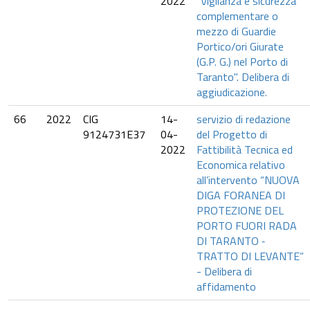
2022
"Vigilanza e sicurezza
complementare o
mezzo di Guardie
Portico/ori Giurate
(G.P. G.) nel Porto di
Taranto". Delibera di
aggiudicazione.
66
2022
CIG
14-
servizio di redazione
9124731E37
04-
del Progetto di
2022
Fattibilità Tecnica ed
Economica relativo
all’intervento “NUOVA
DIGA FORANEA DI
PROTEZIONE DEL
PORTO FUORI RADA
DI TARANTO ‐
TRATTO DI LEVANTE”
- Delibera di
affidamento