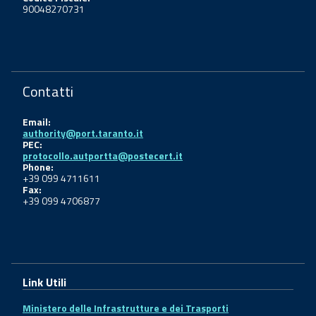
90048270731
Contatti
Email:
authority@port.taranto.it
PEC:
protocollo.autportta@postecert.it
Phone:
+39 099 4711611
Fax:
+39 099 4706877
Link Utili
Ministero delle Infrastrutture e dei Trasporti