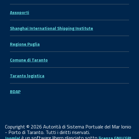
Assoporti
Shanghai International Shipping Institute
Regione Puglia
Comune di Taranto
Taranto logistica
BDAP
Copyright © 2026 Autorità di Sistema Portuale del Mar Ionio
- Porto di Taranto. Tutti i diritti riservati.
è un software libero rilasciato sotto
Joomla!
licenza GNU/GPL.