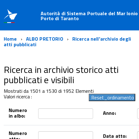
Autorità di Sistema Portuale del Mar Ionio
Porto di Taranto
Home
ALBO PRETORIO
Ricerca nell'archivio degli
atti pubblicati
Ricerca in archivio storico atti
pubblicati e visibili
Mostrati da 1501 a 1530 di 1952 Elementi
Valori ricerca :
Numero
Anno:
in albo:
Numero
Data atto:
atto: